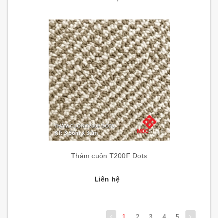
Thảm cuộn T200F Dots
Liên hệ
1
2
3
4
5