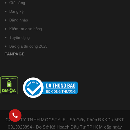
Giỏ hàng
Đăng ký
Đăng nhập
Kiểm tra đơn hàng
Tuyển dụng
Báo giá thi công 2025
FANPAGE
CÔNG TY TNHH MOCSTYLE - Số Giấy Phép ĐKKD / MST:
0313023894 - Do Sở Kế Hoạch Đầu Tư TPHCM cấp ngày