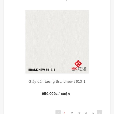
Giấy dán tường Brandnew 8613-1
950.000₫
/ cuộn
1
2
3
4
5