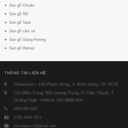
Sàn gỗ Chiuliu
Sàn gỗ Sồi
Sàn gỗ Teak
Sàn gỗ căm xe
Sàn gỗ Giáng Hương
Sàn gỗ Walnut
THÔNG TIN LIÊN HỆ
Showroom : 146 Phạm Hùng, X. Bình Hưng, TP. HCM
CN Miền Trung: 990 Quang Trung, P. Cẩm Thành, T.
Quảng Ngãi - Hotline: 091.8888.654
0903.887.600
(028) 6686 2252
mocstyle.vn@gmail.com