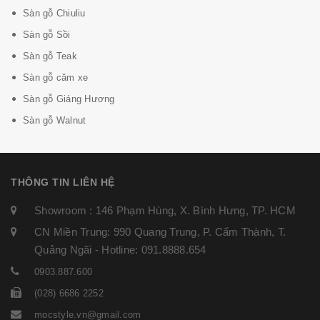
Sàn gỗ Chiuliu
Sàn gỗ Sồi
Sàn gỗ Teak
Sàn gỗ căm xe
Sàn gỗ Giáng Hương
Sàn gỗ Walnut
THÔNG TIN LIÊN HỆ
Showroom : 146 Phạm Hùng, X. Bình Hưng, TP. HCM
CN Miền Trung: 990 Quang Trung, P. Cẩm Thành, T.
Quảng Ngãi - Hotline: 091.8888.654
0903.887.600
(028) 6686 2252
mocstyle.vn@gmail.com