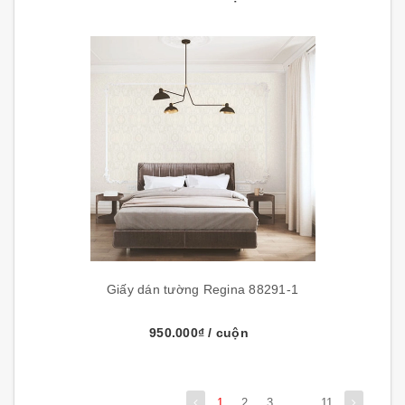
Giấy dán tường Regina 88291-1
950.000₫
/ cuộn
1
2
3
...
11