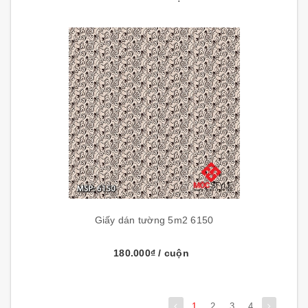
Giấy dán tường 5m2 6150
180.000₫
/ cuộn
1
2
3
4