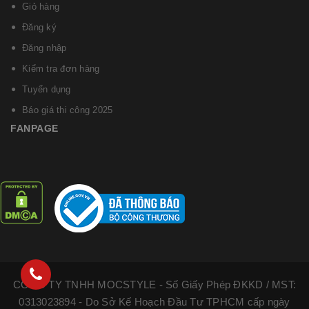
Giỏ hàng
Đăng ký
Đăng nhập
Kiểm tra đơn hàng
Tuyển dụng
Báo giá thi công 2025
FANPAGE
CÔNG TY TNHH MOCSTYLE - Số Giấy Phép ĐKKD / MST:
0313023894 - Do Sở Kế Hoạch Đầu Tư TPHCM cấp ngày