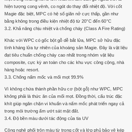
hiện tượng cong vênh, co ngót do thay đổi nhiệt độ. Với cốt
Magie đặc biệt, MPC có hệ số giãn nở cực thấp, gần như
bằng không trong điều kiện nhiệt độ từ 20°C đến 60°C
3.2. Khả năng chịu nhiệt và chống cháy (Class A Fire Rating)
Khác với WPC có gốc bột gỗ dễ bắt lửa, MPC sở hữu đặc
tính kháng lửa tự nhiên của khoáng sản Magie. Đây là vật liệu
đạt tiêu chuẩn chống cháy cao nhất trong nhóm vật liệu
composite, cực kỳ an toàn cho các khu vực công cộng, nhà
hàng hoặc resort.
3.3. Chống nấm mốc và mối mọt 99.9%
Vì không chứa thành phần hữu cơ (bột gỗ) như WPC, MPC
không phải là thức ăn của mối mọt. Đồng thời, cấu trúc đặc
khít giúp ngăn chặn vi khuẩn và nấm mốc phát triển ngay cả
trong môi trường ẩm ướt sát mặt đất.
3.4. Độ bền màu dưới tác động của tia UV
Công nghệ phối trộn màu từ trong cốt và lớp phủ bảo vệ kép