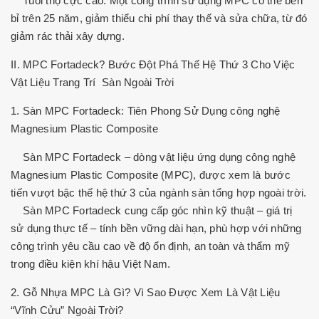
Tuổi thọ cực cao: Một công trình sử dụng MPC có thể bền
bỉ trên 25 năm, giảm thiểu chi phí thay thế và sửa chữa, từ đó
giảm rác thải xây dựng.
II. MPC Fortadeck? Bước Đột Phá Thế Hệ Thứ 3 Cho Việc
Vật Liệu Trang Trí Sàn Ngoài Trời
1. Sàn MPC Fortadeck: Tiên Phong Sử Dụng công nghệ
Magnesium Plastic Composite
Sàn MPC Fortadeck – dòng vật liệu ứng dụng công nghệ
Magnesium Plastic Composite (MPC), được xem là bước
tiến vượt bậc thế hệ thứ 3 của ngành sàn tổng hợp ngoài trời.
Sàn MPC Fortadeck cung cấp góc nhìn kỹ thuật – giá trị
sử dụng thực tế – tính bền vững dài hạn, phù hợp với những
công trình yêu cầu cao về độ ổn định, an toàn và thẩm mỹ
trong điều kiện khí hậu Việt Nam.
2. Gỗ Nhựa MPC Là Gì? Vì Sao Được Xem Là Vật Liệu
“Vĩnh Cửu” Ngoài Trời?