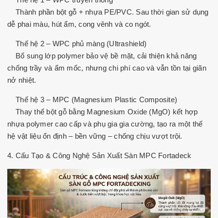
Thành phần bột gỗ + nhựa PE/PVC. Sau thời gian sử dụng
dễ phai màu, hút ẩm, cong vênh và co ngót.
Thế hệ 2 – WPC phủ màng (Ultrashield)
Bổ sung lớp polymer bảo vệ bề mặt, cải thiện khả năng
chống trầy và ẩm mốc, nhưng chi phí cao và vẫn tồn tại giãn
nở nhiệt.
Thế hệ 3 – MPC (Magnesium Plastic Composite)
Thay thế bột gỗ bằng Magnesium Oxide (MgO) kết hợp
nhựa polymer cao cấp và phụ gia gia cường, tạo ra một thế
hệ vật liệu ổn định – bền vững – chống chịu vượt trội.
4. Cấu Tạo & Công Nghệ Sản Xuất Sàn MPC Fortadeck