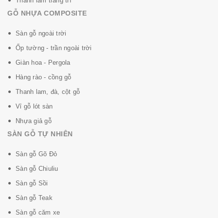
Thanh lam trang trí
GỖ NHỰA COMPOSITE
Sàn gỗ ngoài trời
Ốp tường - trần ngoài trời
Giàn hoa - Pergola
Hàng rào - cồng gỗ
Thanh lam, đà, cột gỗ
Vỉ gỗ lót sàn
Nhựa giả gỗ
SÀN GỖ TỰ NHIÊN
Sàn gỗ Gõ Đỏ
Sàn gỗ Chiuliu
Sàn gỗ Sồi
Sàn gỗ Teak
Sàn gỗ căm xe