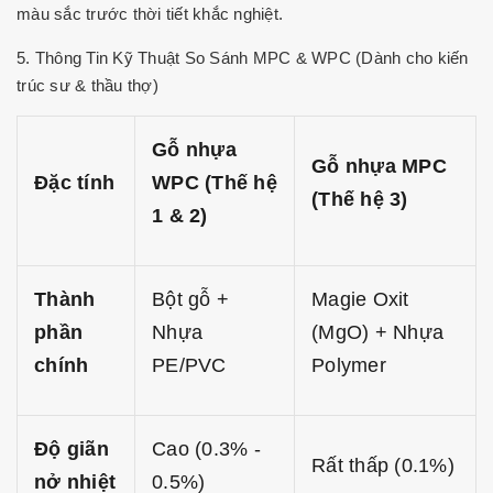
màu sắc trước thời tiết khắc nghiệt.
5. Thông Tin Kỹ Thuật So Sánh MPC & WPC (Dành cho kiến
trúc sư & thầu thợ)
Gỗ nhựa
Gỗ nhựa MPC
Đặc tính
WPC (Thế hệ
(Thế hệ 3)
1 & 2)
Thành
Bột gỗ +
Magie Oxit
phần
Nhựa
(MgO) + Nhựa
chính
PE/PVC
Polymer
Độ giãn
Cao (0.3% -
Rất thấp (0.1%)
nở nhiệt
0.5%)