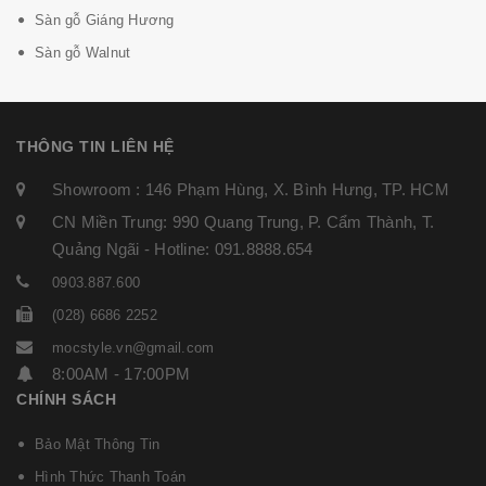
Sàn gỗ Giáng Hương
Sàn gỗ Walnut
THÔNG TIN LIÊN HỆ
Showroom : 146 Phạm Hùng, X. Bình Hưng, TP. HCM
CN Miền Trung: 990 Quang Trung, P. Cẩm Thành, T.
Quảng Ngãi - Hotline: 091.8888.654
0903.887.600
(028) 6686 2252
mocstyle.vn@gmail.com
8:00AM - 17:00PM
CHÍNH SÁCH
Bảo Mật Thông Tin
Hình Thức Thanh Toán