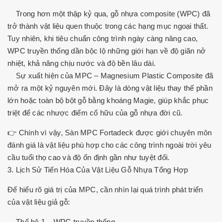
Trong hơn một thập kỷ qua, gỗ nhựa composite (WPC) đã
trở thành vật liệu quen thuộc trong các hạng mục ngoại thất.
Tuy nhiên, khi tiêu chuẩn công trình ngày càng nâng cao,
WPC truyền thống dần bộc lộ những giới hạn về độ giãn nở
nhiệt, khả năng chịu nước và độ bền lâu dài.
Sự xuất hiện của MPC – Magnesium Plastic Composite đã
mở ra một kỷ nguyên mới. Đây là dòng vật liệu thay thế phần
lớn hoặc toàn bộ bột gỗ bằng khoáng Magie, giúp khắc phục
triệt để các nhược điểm cố hữu của gỗ nhựa đời cũ.
👉 Chính vì vậy, Sàn MPC Fortadeck được giới chuyên môn
đánh giá là vật liệu phù hợp cho các công trình ngoài trời yêu
cầu tuổi thọ cao và độ ổn định gần như tuyệt đối.
3. Lịch Sử Tiến Hóa Của Vật Liệu Gỗ Nhựa Tổng Hợp
Để hiểu rõ giá trị của MPC, cần nhìn lại quá trình phát triển
của vật liệu giả gỗ:
Thế hệ 1 – WPC truyền thống