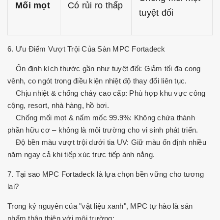
Mối mọt
Có rủi ro thấp
tuyệt đối
6. Ưu Điểm Vượt Trội Của Sàn MPC Fortadeck
Ổn định kích thước gần như tuyệt đối: Giảm tối đa cong
vênh, co ngót trong điều kiện nhiệt độ thay đổi liên tục.
Chịu nhiệt & chống cháy cao cấp: Phù hợp khu vực công
cộng, resort, nhà hàng, hồ bơi.
Chống mối mọt & nấm mốc 99.9%: Không chứa thành
phần hữu cơ – không là môi trường cho vi sinh phát triển.
Độ bền màu vượt trội dưới tia UV: Giữ màu ổn định nhiều
năm ngay cả khi tiếp xúc trực tiếp ánh nắng.
7. Tại sao MPC Fortadeck là lựa chọn bền vững cho tương
lai?
Trong kỷ nguyên của "vật liệu xanh", MPC tự hào là sản
phẩm thân thiện với môi trường: