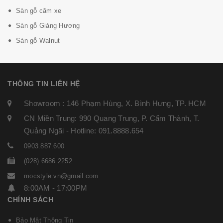
Sàn gỗ căm xe
Sàn gỗ Giáng Hương
Sàn gỗ Walnut
THÔNG TIN LIÊN HỆ
Showroom : 146 Phạm Hùng, X. Bình Hưng, TP. HCM
CN Miền Trung: 990 Quang Trung, P. Cẩm Thành, T.
Quảng Ngãi - Hotline: 091.8888.654
0903.887.600
(028) 6686 2252
mocstyle.vn@gmail.com
8:00AM - 17:00PM
CHÍNH SÁCH
Bảo Mật Thông Tin