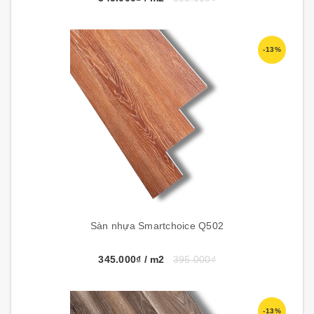
-13%
Sàn nhựa Smartchoice Q502
345.000₫
/ m2
395.000₫
-13%