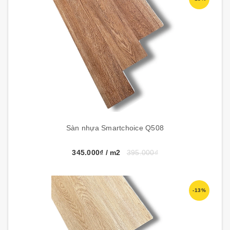
Sàn nhựa Smartchoice Q508
345.000₫
/ m2
395.000₫
-13%