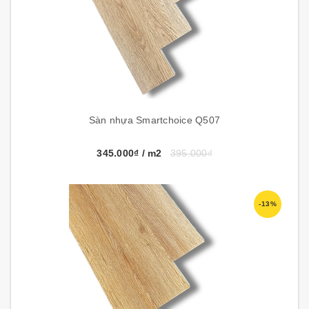
Sàn nhựa Smartchoice Q507
345.000₫
/ m2
395.000₫
-13%