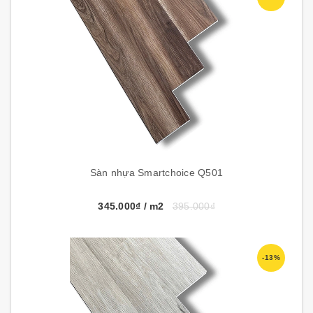
Sàn nhựa Smartchoice Q501
345.000₫
/ m2
395.000₫
-13%