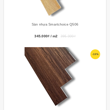
Sàn nhựa Smartchoice Q506
345.000₫
/ m2
395.000₫
-13%