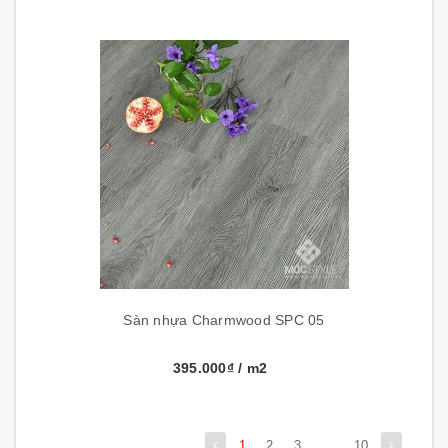
Sàn nhựa Charmwood SPC 05
395.000₫
/ m2
1
2
3
...
10