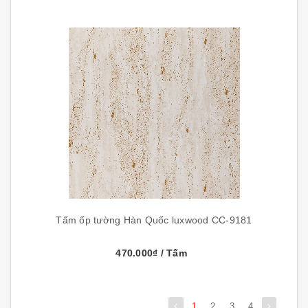
Tấm ốp tường Hàn Quốc luxwood CC-9181
470.000₫
/ Tấm
1
2
3
4