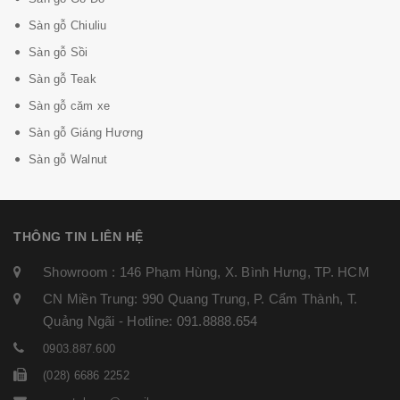
Sàn gỗ Chiuliu
Sàn gỗ Sồi
Sàn gỗ Teak
Sàn gỗ căm xe
Sàn gỗ Giáng Hương
Sàn gỗ Walnut
THÔNG TIN LIÊN HỆ
Showroom : 146 Phạm Hùng, X. Bình Hưng, TP. HCM
CN Miền Trung: 990 Quang Trung, P. Cẩm Thành, T.
Quảng Ngãi - Hotline: 091.8888.654
0903.887.600
(028) 6686 2252