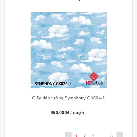
Giấy dán tường Symphony GK024-1
950.000₫
/ cuộn
1
2
3
...
8