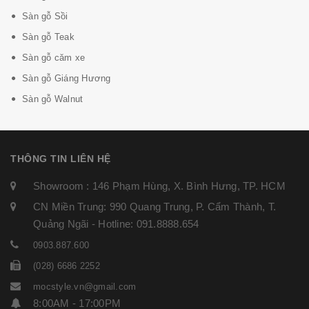
Sàn gỗ Sồi
Sàn gỗ Teak
Sàn gỗ căm xe
Sàn gỗ Giáng Hương
Sàn gỗ Walnut
THÔNG TIN LIÊN HỆ
Showroom : 146 Phạm Hùng, X. Bình Hưng, TP. HCM
CN Miền Trung: 990 Quang Trung, P. Cẩm Thành, T.
Quảng Ngãi - Hotline: 091.8888.654
0903.887.600
(028) 6686 2252
mocstyle.vn@gmail.com
8:00AM - 17:00PM