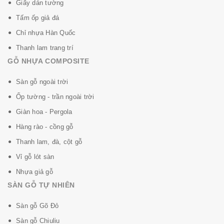
Giấy dán tường
Tấm ốp giả đá
Chỉ nhựa Hàn Quốc
Thanh lam trang trí
GỖ NHỰA COMPOSITE
Sàn gỗ ngoài trời
Ốp tường - trần ngoài trời
Giàn hoa - Pergola
Hàng rào - cồng gỗ
Thanh lam, đà, cột gỗ
Vỉ gỗ lót sàn
Nhựa giả gỗ
SÀN GỖ TỰ NHIÊN
Sàn gỗ Gõ Đỏ
Sàn gỗ Chiuliu