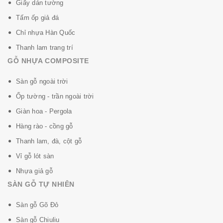
Giấy dán tường
Tấm ốp giả đá
Chỉ nhựa Hàn Quốc
Thanh lam trang trí
GỖ NHỰA COMPOSITE
Sàn gỗ ngoài trời
Ốp tường - trần ngoài trời
Giàn hoa - Pergola
Hàng rào - cồng gỗ
Thanh lam, đà, cột gỗ
Vỉ gỗ lót sàn
Nhựa giả gỗ
SÀN GỖ TỰ NHIÊN
Sàn gỗ Gõ Đỏ
Sàn gỗ Chiuliu