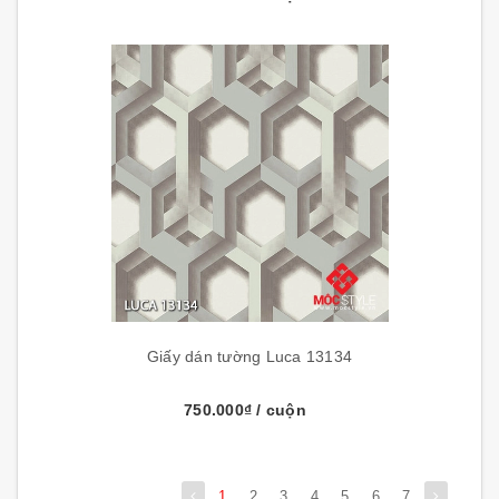
Giấy dán tường Luca 13134
750.000₫
/ cuộn
1
2
3
4
5
6
7