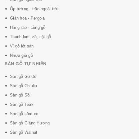
Ốp tường - trần ngoài trời
Giàn hoa - Pergola
Hàng rào - cồng gỗ
Thanh lam, đà, cột gỗ
Vỉ gỗ lót sàn
Nhựa giả gỗ
SÀN GỖ TỰ NHIÊN
Sàn gỗ Gõ Đỏ
Sàn gỗ Chiuliu
Sàn gỗ Sồi
Sàn gỗ Teak
Sàn gỗ căm xe
Sàn gỗ Giáng Hương
Sàn gỗ Walnut