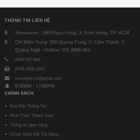
THÔNG TIN LIÊN HỆ
Showroom : 146 Phạm Hùng, X. Bình Hưng, TP. HCM
CN Miền Trung: 990 Quang Trung, P. Cẩm Thành, T.
Quảng Ngãi - Hotline: 091.8888.654
0903.887.600
(028) 6686 2252
mocstyle.vn@gmail.com
8:00AM - 17:00PM
CHÍNH SÁCH
Bảo Mật Thông Tin
Hình Thức Thanh Toán
Thông tin giao hàng
Chính Sách Đổi Trả Hàng