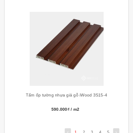
Tấm ốp tường nhựa giả gỗ iWood 3S15-4
590.000₫
/ m2
1
2
3
4
5