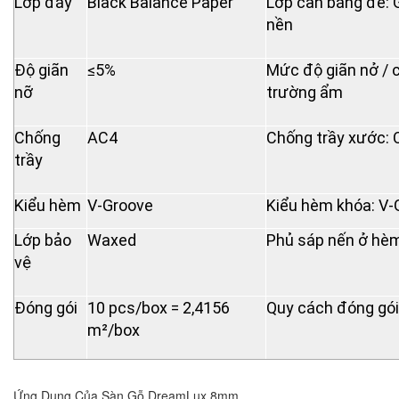
Lớp đáy
Black Balance Paper
Lớp cân bằng đế: 
nền
Độ giãn
≤5%
Mức độ giãn nở / c
nỡ
trường ẩm
Chống
AC4
Chống trầy xước: 
trầy
Kiểu hèm
V-Groove
Kiểu hèm khóa: V-
Lớp bảo
Waxed
Phủ sáp nến ở hèm
vệ
Đóng gói
10 pcs/box = 2,4156
Quy cách đóng gói
m²/box
Ứng Dụng Của Sàn Gỗ DreamLux 8mm