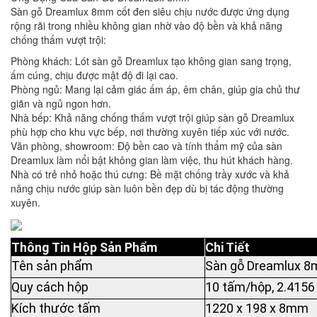
Sàn gỗ Dreamlux 8mm cốt đen siêu chịu nước được ứng dụng
rộng rãi trong nhiều không gian nhờ vào độ bền và khả năng
chống thấm vượt trội:
Phòng khách: Lót sàn gỗ Dreamlux tạo không gian sang trọng,
ấm cúng, chịu được mật độ đi lại cao.
Phòng ngủ: Mang lại cảm giác ấm áp, êm chân, giúp gia chủ thư
giãn và ngủ ngon hơn.
Nhà bếp: Khả năng chống thấm vượt trội giúp sàn gỗ Dreamlux
phù hợp cho khu vực bếp, nơi thường xuyên tiếp xúc với nước.
Văn phòng, showroom: Độ bền cao và tính thẩm mỹ của sàn
Dreamlux làm nổi bật không gian làm việc, thu hút khách hàng.
Nhà có trẻ nhỏ hoặc thú cưng: Bề mặt chống trầy xước và khả
năng chịu nước giúp sàn luôn bền đẹp dù bị tác động thường
xuyên.
Thông Tin Hộp Sản Phẩm
Chi Tiết
Tên sản phẩm
Sàn gỗ Dreamlux 8
Quy cách hộp
10 tấm/hộp, 2.4156
Kích thước tấm
1220 x 198 x 8mm