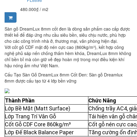
PL8898
480.000₫
/ m2
Sàn gỗ DreamLux 8mm cốt đen là dòng sản phẩm cao cấp được
thiết kế để đáp ứng nhu cầu siêu bền, siêu chịu nước, phù hợp
cho các công trình nhà ở, thương mại, văn phòng hiện đại.
Với cốt gỗ CDF mật độ nén cực cao (860kg/m³), kết hợp công
nghệ phủ sáp nến chống thấm hèm khóa, DreamLux 8mm không
chỉ bền bỉ mà còn giữ vẻ đẹp hoàn mỹ trong mọi điều kiện khí
hậu nóng ẩm như Việt Nam.
Cấu Tạo Sàn Gỗ DreamLux 8mm Cốt Đen: Sàn gỗ Dreamlux
8mm được cấu tạo từ 4 lớp bền vững
Thành Phần
Chức Năng
Lớp Bề Mặt (Matt Surface)
Chống trầy AC4, giả
Lớp Trang Trí Vân Gỗ
Tái hiện vân gỗ chân
Cốt Gỗ CDF Core 860kg/m³
Cốt gỗ nén cực cao,
Lớp Đế Black Balance Paper
Tăng cường ổn định