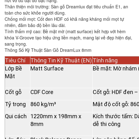
nứt vỡ dù đặt đồ đạc nặng.
Thân thiện môi trường: Sàn gỗ Dreamlux đạt tiêu chuẩn E1, an
toàn cho sức khỏe người dùng.
Chống mối mọt: Cốt đen HDF có khả năng kháng mối mọt tự
nhiên, đảm bảo độ bền lâu dài.
Tính thẩm mỹ cao: Bề mặt mờ (matt surface) kết hợp với hèm
khóa V-Groove tạo hiệu ứng liền mạch, mang lại vẻ đẹp hiện đại,
sang trọng.
Thông Số Kỹ Thuật Sàn Gỗ DreamLux 8mm
Tiêu Chí
Thông Tin Kỹ Thuật (EN)
Tính năng
Lớp Bề
Matt Surface
Bề mặt: Mờ nhám (M
Mặt
Cốt gỗ
CDF Core
Cốt gỗ: HDF đen – 
Tỷ trọng
860 kg/m³
Mật độ cốt gỗ: 860
Qui cách
1220mm x 198mm x
Kích thước tấm: 
8mm
dễ thi công