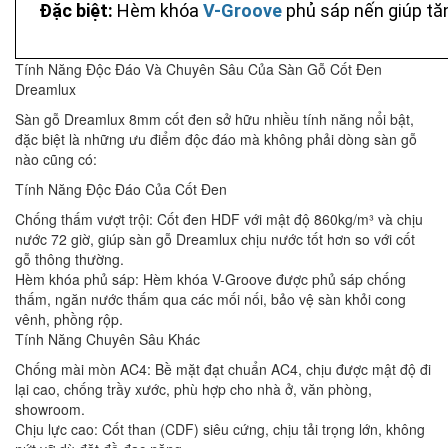
Đặc biệt:
Hèm khóa
V-Groove
phủ sáp nến giúp t
Tính Năng Độc Đáo Và Chuyên Sâu Của Sàn Gỗ Cốt Đen
Dreamlux
Sàn gỗ Dreamlux 8mm cốt đen sở hữu nhiều tính năng nổi bật,
đặc biệt là những ưu điểm độc đáo mà không phải dòng sàn gỗ
nào cũng có:
Tính Năng Độc Đáo Của Cốt Đen
Chống thấm vượt trội: Cốt đen HDF với mật độ 860kg/m³ và chịu
nước 72 giờ, giúp sàn gỗ Dreamlux chịu nước tốt hơn so với cốt
gỗ thông thường.
Hèm khóa phủ sáp: Hèm khóa V-Groove được phủ sáp chống
thấm, ngăn nước thấm qua các mối nối, bảo vệ sàn khỏi cong
vênh, phồng rộp.
Tính Năng Chuyên Sâu Khác
Chống mài mòn AC4: Bề mặt đạt chuẩn AC4, chịu được mật độ đi
lại cao, chống trầy xước, phù hợp cho nhà ở, văn phòng,
showroom.
Chịu lực cao: Cốt than (CDF) siêu cứng, chịu tải trọng lớn, không