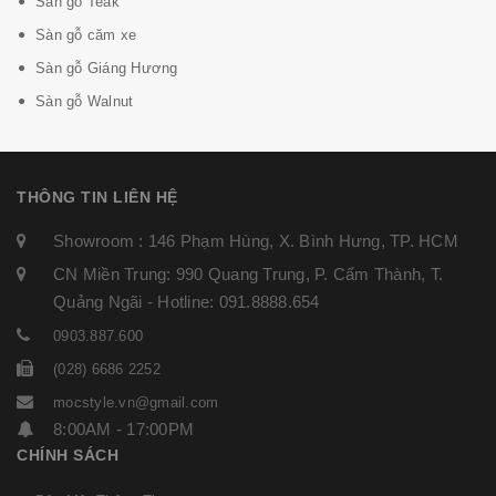
Sàn gỗ Teak
Sàn gỗ căm xe
Sàn gỗ Giáng Hương
Sàn gỗ Walnut
THÔNG TIN LIÊN HỆ
Showroom : 146 Phạm Hùng, X. Bình Hưng, TP. HCM
CN Miền Trung: 990 Quang Trung, P. Cẩm Thành, T.
Quảng Ngãi - Hotline: 091.8888.654
0903.887.600
(028) 6686 2252
mocstyle.vn@gmail.com
8:00AM - 17:00PM
CHÍNH SÁCH