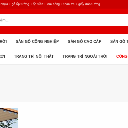
 + gỗ ốp tường + ốp trần + lam sóng + than tre + giấy dán tường...
RỜI
SÀN GỖ CÔNG NGHIỆP
SÀN GỖ CAO CẤP
SÀN GỖ 
RỜI
TRANG TRÍ NỘI THẤT
TRANG TRÍ NGOÀI TRỜI
CÔNG