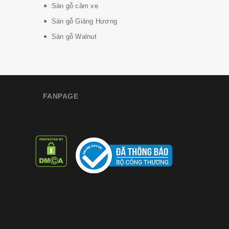
Sàn gỗ căm xe
Sàn gỗ Giáng Hương
Sàn gỗ Walnut
FANPAGE