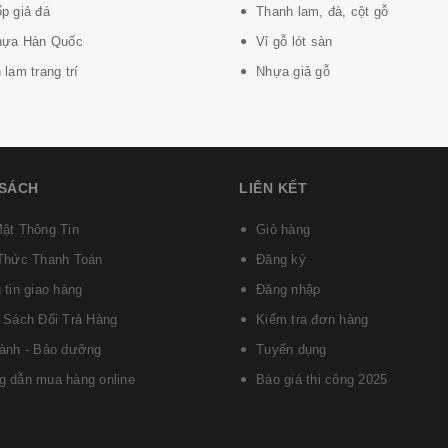
p giả đá
Thanh lam, đà, cột gỗ
hựa Hàn Quốc
Vỉ gỗ lót sàn
lam trang trí
Nhựa giả gỗ
 SÁCH
LIÊN KẾT
ật Thông Tin
Giỏ hàng
Thức Thanh Toán
Đăng ký
 tin giao hàng
Đăng nhập
 Sách Đổi Trả Hàng
Kiểm tra đơn hàng
ành - Bảo dưỡng
Tuyển dụng
 dẫn mua hàng online
Báo giá thi công 2025