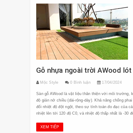
Gỗ nhựa ngoài trời AWood lót 
Mộc Style
0 Bình luận
17/04/2024
Sàn gỗ AWood là vật liệu thân thiện với môi trường,
độ giản nở chiều (dài-rộng-dày). Khả năng chống phai 
đổi nhiệt độ đột ngột, theo sự tính toán đo đạc của
nhiệt lên tới 120 độ C0, và nhiệt độ thấp nhất là -30 đ
XEM TIẾP