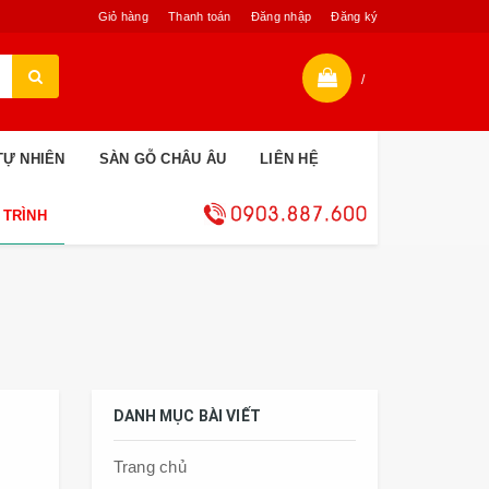
Giỏ hàng
Thanh toán
Đăng nhập
Đăng ký
/
TỰ NHIÊN
SÀN GỖ CHÂU ÂU
LIÊN HỆ
 TRÌNH
DANH MỤC BÀI VIẾT
Trang chủ