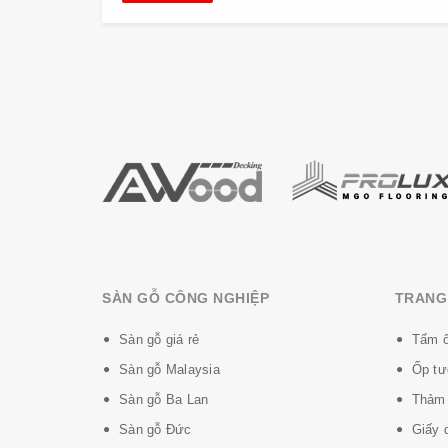
SÀN GỖ CÔNG NGHIỆP
TRANG 
Sàn gỗ giá rẻ
Tấm ố
Sàn gỗ Malaysia
Ốp tư
Sàn gỗ Ba Lan
Thảm 
Sàn gỗ Đức
Giấy 