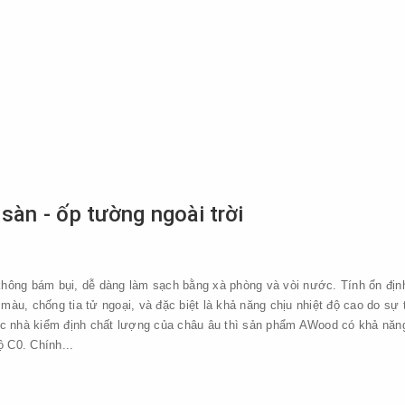
sàn - ốp tường ngoài trời
 không bám bụi, dễ dàng làm sạch bằng xà phòng và vòi nước. Tính ổn địn
màu, chống tia tử ngoại, và đặc biệt là khả năng chịu nhiệt độ cao do sự 
 các nhà kiểm định chất lượng của châu âu thì sản phẩm AWood có khả năn
ộ C0. Chính...