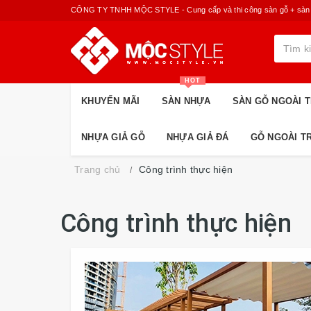
CÔNG TY TNHH MỘC STYLE - Cung cấp và thi công sàn gỗ + sàn nhựa
HOT
KHUYẾN MÃI
SÀN NHỰA
SÀN GỖ NGOÀI T
NHỰA GIẢ GỖ
NHỰA GIẢ ĐÁ
GỖ NGOÀI T
Trang chủ
Công trình thực hiện
Công trình thực hiện