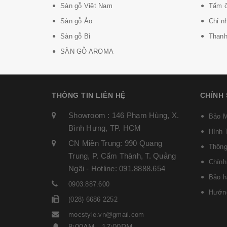
Sàn gỗ Việt Nam
Tấm ố
Sàn gỗ Áo
Chỉ n
Sàn gỗ Bỉ
Thanh 
SÀN GỖ AROMA
THÔNG TIN LIÊN HỆ
CHÍNH
Showroom : 146 Phạm Hùng, X.
Bảo M
Bình Hưng, TP. HCM
Hình 
CN Miền Trung: 990 Quang
Thông
Trung, P. Cẩm Thành, T. Quảng
Chính
Ngãi - Hotline: 091.8888.654
Bảo h
0903.887.600
Hướng
(028) 6686 2252
mocstyle.vn@gmail.com
8:00AM - 17:00PM