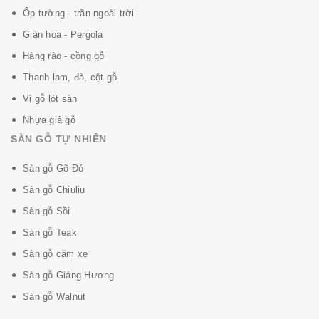
Ốp tường - trần ngoài trời
Giàn hoa - Pergola
Hàng rào - cồng gỗ
Thanh lam, đà, cột gỗ
Vỉ gỗ lót sàn
Nhựa giả gỗ
SÀN GỖ TỰ NHIÊN
Sàn gỗ Gõ Đỏ
Sàn gỗ Chiuliu
Sàn gỗ Sồi
Sàn gỗ Teak
Sàn gỗ căm xe
Sàn gỗ Giáng Hương
Sàn gỗ Walnut