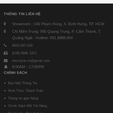
THÔNG TIN LIÊN HỆ
Showroom : 146 Phạm Hùng, X. Bình Hưng, TP. HCM
CN Miền Trung: 990 Quang Trung, P. Cẩm Thành, T.
Quảng Ngãi - Hotline: 091.8888.654
0903.887.600
(028) 6686 2252
mocstyle.vn@gmail.com
8:00AM - 17:00PM
CHÍNH SÁCH
Bảo Mật Thông Tin
Hình Thức Thanh Toán
Thông tin giao hàng
Chính Sách Đổi Trả Hàng