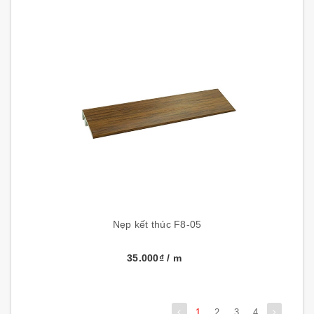
Nẹp kết thúc F8-05
35.000₫
/ m
1
2
3
4