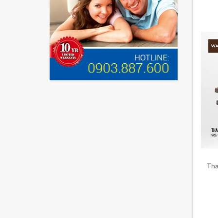
Tranh dán tường
DREAM WOOD
KEO DÁN SÀN NHỰA
Gerflor
YAME
SÀN GỖ KĨ THUẬT
F8
MSFloor
gỗ thông Pallet
Kaindl
Matfloor
Cỏ nhân tạo
AGT
HANSOL
PHỤ KIỆN SÀN GỖ
Dream Classy
Sàn gỗ kỹ thuật
BINYL
Dream Lux
Giấy dán tường
SHOPHOUSE
Sàn gỗ Hàn Quốc
Tha
V-Concept 2021
Gỗ ốp tường
MAYER
Gỗ nhựa ngoài trời
Kankyo wood
Vỉ gỗ