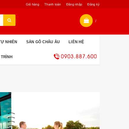
Giỏ hàng
Thanh toán
Đăng nhập
Đăng ký
/
TỰ NHIÊN
SÀN GỖ CHÂU ÂU
LIÊN HỆ
 TRÌNH