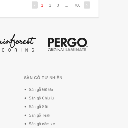
1
2
3
...
780
SÀN GỖ TỰ NHIÊN
Sàn gỗ Gõ Đỏ
Sàn gỗ Chiuliu
Sàn gỗ Sồi
Sàn gỗ Teak
Sàn gỗ căm xe