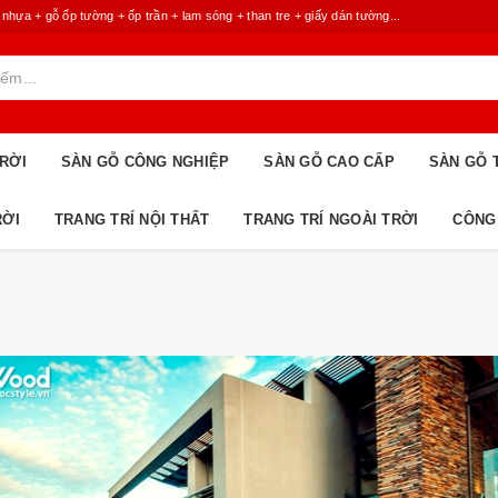
 + gỗ ốp tường + ốp trần + lam sóng + than tre + giấy dán tường...
RỜI
SÀN GỖ CÔNG NGHIỆP
SÀN GỖ CAO CẤP
SÀN GỖ 
RỜI
TRANG TRÍ NỘI THẤT
TRANG TRÍ NGOÀI TRỜI
CÔNG
: