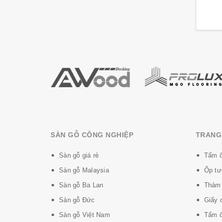
DREAM FLOOR
Ốp tường - trần
Kronotex
3K VINA
Luxwood
Sàn gỗ Đức
Winwood
Sàn gỗ Việt Nam
KRONOSWISS
Sàn gỗ Thái Lan
iWood
NICE
Sàn gỗ Malaysia
ATWood
KRONOPOL
Sàn gỗ tự nhiên
SKETCH
POVAR
Domestic Extra
SÀN GỖ CÔNG NGHIỆP
TRANG 
STAY
PLENUS
Sàn nhựa hèm khóa
Sàn gỗ giá rẻ
Tấm ố
PLACE III
STANDARD
Sàn gỗ Malaysia
Ốp tư
Sàn gỗ khuyến mãi
THE EIGHT
GRAZIELLA
Sàn gỗ Ba Lan
Thảm 
Sàn nhựa vinyl
Sàn gỗ Đức
Giấy 
STONE-NATURAL
Sàn gỗ Bỉ
Sàn gỗ Việt Nam
Tấm ố
REGINA
GARDA