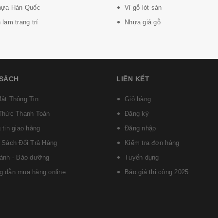
hựa Hàn Quốc
Vỉ gỗ lót sàn
lam trang trí
Nhựa giả gỗ
 SÁCH
LIÊN KẾT
ật Thông Tin
Giỏ hàng
Thức Thanh Toán
Đăng ký
 tin giao hàng
Đăng nhập
 Sách Đổi Trả Hàng
Kiểm tra đơn hàng
ành - Bảo dưỡng
Tuyển dụng
 dẫn mua hàng online
Báo giá thi công 2025