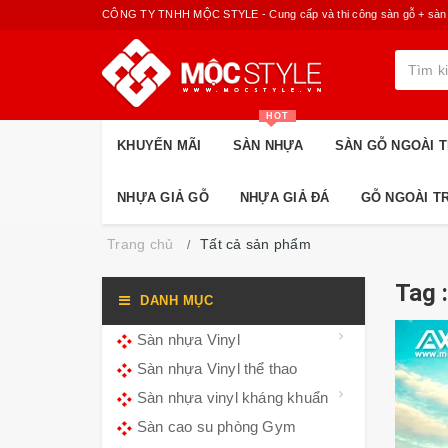
CÔNG TY TNHH MỘC STYLE - Cung cấp và thi công sàn gỗ + sàn nhựa
HOT
KHUYẾN MÃI
SÀN NHỰA
SÀN GỖ NGOÀI T
NHỰA GIẢ GỖ
NHỰA GIẢ ĐÁ
GỖ NGOÀI T
Trang chủ
Tất cả sản phẩm
Tag 
DANH MỤC
Sàn nhựa Vinyl
Sàn nhựa Vinyl thể thao
Sàn nhựa vinyl kháng khuẩn
Sàn cao su phòng Gym