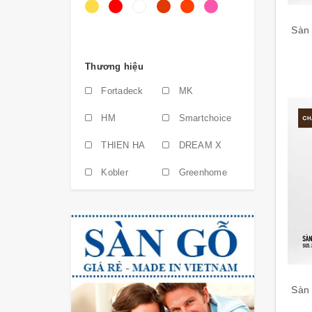
Sàn vinyl kháng khuẩn
Sàn 
Vinyl thể thao
Thương hiệu
Sàn gỗ châu âu
Fortadeck
MK
Sàn gỗ xương cá
HM
Smartchoice
sàn gỗ Áo
THIEN HA
DREAM X
SÀN GỖ THỤY SĨ
Kobler
Greenhome
SÀN GỖ BA LAN
Hobiwood
Sàn gỗ công nghiệp
DREAM PROLUX
SÀN GỖ CONWOOD
THANG TIEN PLASTIC
Sàn gỗ Thổ Nhĩ Kì
EXwood
Dream Lucky
Sàn 
GỖ XI MĂNG CONWOOD
3K ART
Ultra PVC