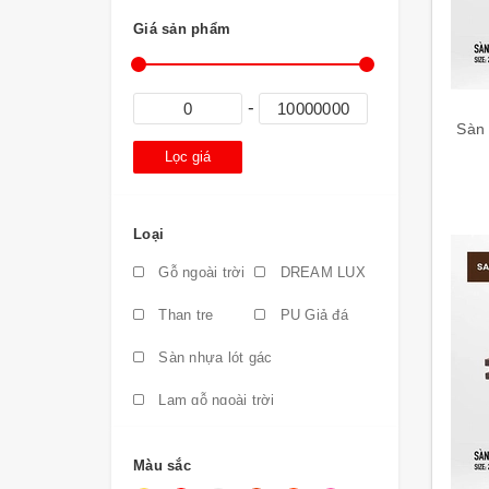
Giá sản phẩm
Sàn 
Lọc giá
Loại
Gỗ ngoài trời
DREAM LUX
Than tre
PU Giả đá
Sàn nhựa lót gác
Lam gỗ ngoài trời
Sàn gỗ Trung Quốc
Màu sắc
Sàn cao su