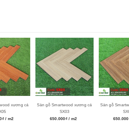
 x 12mm
ộp
twood xương cá
Sàn gỗ Smartwood xương cá
Sàn gỗ Smartw
X05
SX03
SX
00₫
/ m2
650.000₫
/ m2
650.00