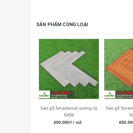
SẢN PHẨM CÙNG LOẠI
Thông số kỹ thuật:
Thương hiệu
Smartwood
Kích thước
1205mm x 191mm
Đóng gói
5 tấm, 1.151m2/h
Xuất xứ
Malaysia
Sàn gỗ Smartwood xương cá
Sàn gỗ Smar
SX06
S
650.000₫
/ m2
650.0