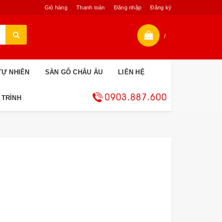
Giỏ hàng
Thanh toán
Đăng nhập
Đăng ký
/
TỰ NHIÊN
SÀN GỖ CHÂU ÂU
LIÊN HỆ
 TRÌNH