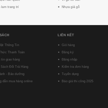
lam trang trí
Nhựa giả gỗ
 SÁCH
LIÊN KẾT
ật Thông Tin
Giỏ hàng
Thức Thanh Toán
Đăng ký
 tin giao hàng
Đăng nhập
 Sách Đổi Trả Hàng
Kiểm tra đơn hàng
ành - Bảo dưỡng
Tuyển dụng
 dẫn mua hàng online
Báo giá thi công 2025