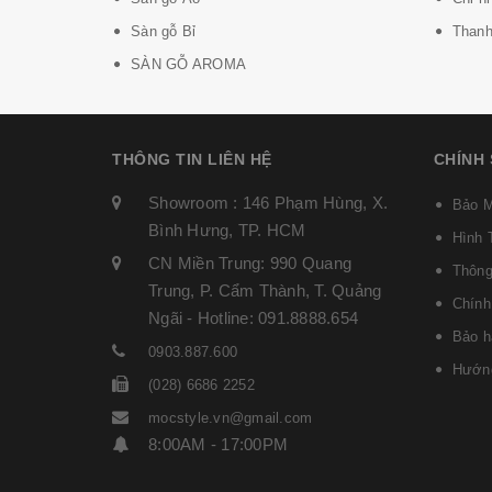
Sàn gỗ Bỉ
Thanh 
SÀN GỖ AROMA
THÔNG TIN LIÊN HỆ
CHÍNH
Showroom : 146 Phạm Hùng, X.
Bảo M
Bình Hưng, TP. HCM
Hình 
CN Miền Trung: 990 Quang
Thông
Trung, P. Cẩm Thành, T. Quảng
Chính
Ngãi - Hotline: 091.8888.654
Bảo h
0903.887.600
Hướng
(028) 6686 2252
mocstyle.vn@gmail.com
8:00AM - 17:00PM