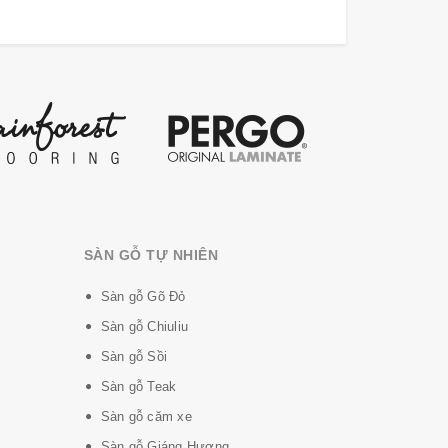
SÀN GỖ TỰ NHIÊN
í khách sạn & văn phòng... Sàn gỗ Smartwood
Sàn gỗ Gõ Đỏ
khí thải thấp và thân thiện với môi trường.
Sàn gỗ Chiuliu
Sàn gỗ Sồi
Sàn gỗ Teak
Sàn gỗ căm xe
Sàn gỗ Giáng Hương