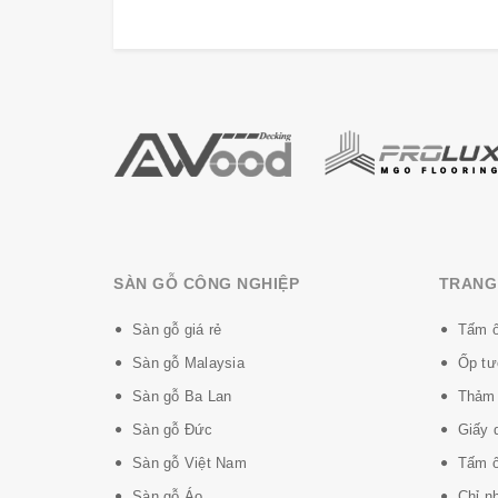
Những ưu điểm sàn gỗ Smartwood:
- Đạt chất lượng ISO .
- Đạt tiêu chuẩn EN13329 compliant.
- Dễ dàng lắp đặt.
- Không dùng keo.
- Thiết kế độc đáo cho phép nhiều lock-out.
- Chống ẩm, chống mối mọt, chịu mài mòn cao
SÀN GỖ CÔNG NGHIỆP
TRANG 
Sàn gỗ công nghiệp Smartwood ngày càng được
Sàn gỗ giá rẻ
Tấm ố
tạo không gian thanh lịch với xu hướng thay đ
Sàn gỗ Malaysia
Ốp tư
Sàn gỗ Ba Lan
Thảm 
Sàn gỗ Đức
Giấy 
Sàn gỗ Việt Nam
Tấm ố
Sàn gỗ Áo
Chỉ n