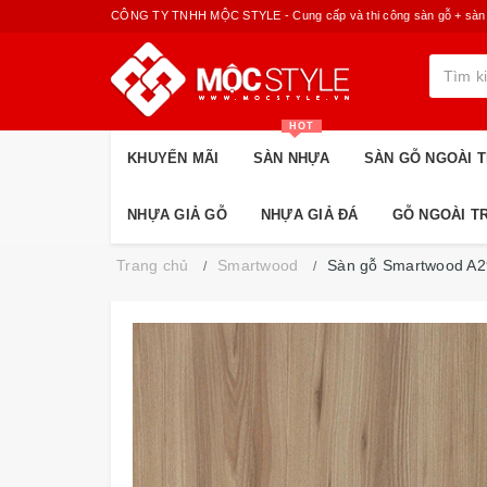
CÔNG TY TNHH MỘC STYLE - Cung cấp và thi công sàn gỗ + sàn nhựa
HOT
KHUYẾN MÃI
SÀN NHỰA
SÀN GỖ NGOÀI T
NHỰA GIẢ GỖ
NHỰA GIẢ ĐÁ
GỖ NGOÀI T
Trang chủ
Smartwood
Sàn gỗ Smartwood A