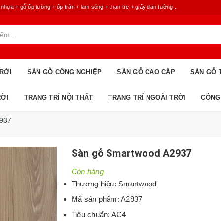
 + gỗ ốp tường + ốp trần + lam sóng + than tre + giấy dán tường...
RỜI
SÀN GỖ CÔNG NGHIỆP
SÀN GỖ CAO CẤP
SÀN GỖ 
RỜI
TRANG TRÍ NỘI THẤT
TRANG TRÍ NGOÀI TRỜI
CÔNG
2937
Sàn gỗ Smartwood A2937
Còn hàng
Thương hiệu: Smartwood
Mã sản phẩm: A2937
Tiêu chuẩn: AC4