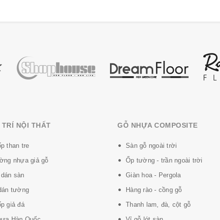
.
TRÍ NỘI THẤT
GỖ NHỰA COMPOSITE
 sử dụng rộng rãi, từ ngôi nhà, không gian thương mại, thậm ch
p than tre
Sàn gỗ ngoài trời
ổi, ấm áp đến vẻ đẹp và cảm nhận. Nó cũng rất hợp vệ sinh, lượng 
ờng nhựa giả gỗ
Ốp tường - trần ngoài trời
dán sàn
Giàn hoa - Pergola
dán tường
Hàng rào - cồng gỗ
p giả đá
Thanh lam, đà, cột gỗ
hựa Hàn Quốc
Vỉ gỗ lót sàn