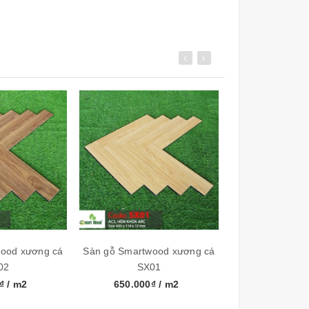
ood xương cá
Sàn gỗ Smartwood xương cá
Sàn gỗ Smart
02
SX01
0₫
/ m2
650.000₫
/ m2
Liên 