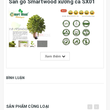
Sàn gỗ Smartwood xương cá SX01
Thông số kỹ thuật:
Xem thêm
Thương hiệu
Smartwood
BÌNH LUẬN
Kích thước
605mm x 114mm x 12mm
Đóng gói
22 tấm, 1.517m2/hộp
SẢN PHẨM CÙNG LOẠI