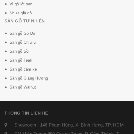
Vỉ gỗ lót sàn
Nhựa giả gỗ
SÀN GỖ TỰ NHIÊN
Sàn gỗ Gõ Đỏ
Sàn gỗ Chiuliu
Sàn gỗ Sồi
Sàn gỗ Teak
Sàn gỗ căm xe
Sàn gỗ Giáng Hương
Sàn gỗ Walnut
THÔNG TIN LIÊN HỆ
Showroom : 146 Phạm Hùng, X. Bình Hưng, TP. HCM
CN Miền Trung: 990 Quang Trung, P. Cẩm Thành, T.