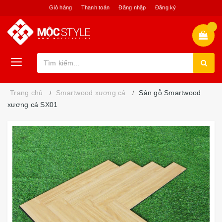
Giỏ hàng
Thanh toán
Đăng nhập
Đăng ký
Trang chủ
Smartwood xương cá
Sàn gỗ Smartwood
xương cá SX01