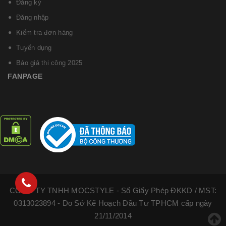
Đăng ký
Đăng nhập
Kiểm tra đơn hàng
Tuyển dụng
Báo giá thi công 2025
FANPAGE
CÔNG TY TNHH MOCSTYLE - Số Giấy Phép ĐKKD / MST:
0313023894 - Do Sở Kế Hoạch Đầu Tư TPHCM cấp ngày
21/11/2014