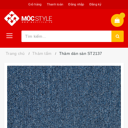
Giỏ hàng
Thanh toán
Đăng nhập
Đăng ký
Trang chủ
Thảm tấm
Thảm dán sàn ST2137