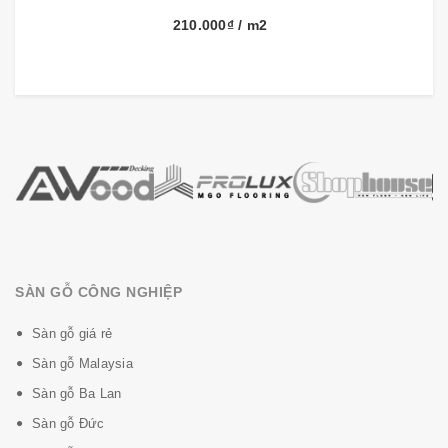
9001.
210.000₫
/ m2
Đăc biệt Thảm trải sàn hàn quốc được dệt theo kiểu
dạng cắt nên khi thi công gép các mí thảm lại với nhau
chúng ta sẽ không thấy và đẹp hơn những loại thảm
khác.
Khi nói đến các loại hàng hóa xuất sứ từ hàn quốc
chúng ta sẽ cảm thấy được sự yên tâm về chất lượng
cũng như giá thành của sản phẩm luôn được coi trọng
kỹ và chế độ bảo hành dài hạn, chế độ chăm sóc
khách hàng luôn được đặt lên hàng đầu.... khi sử dụng
SÀN GỖ CÔNG NGHIỆP
các loại thảm trải sàn hàn quốc chúng ta sẽ cảm nhận
được sự khác biệt rất lớn so với những loại thảm khác
Sàn gỗ giá rẻ
trên thị trường việt nam hiện nay.
Sàn gỗ Malaysia
Sàn gỗ Ba Lan
Sàn gỗ Đức