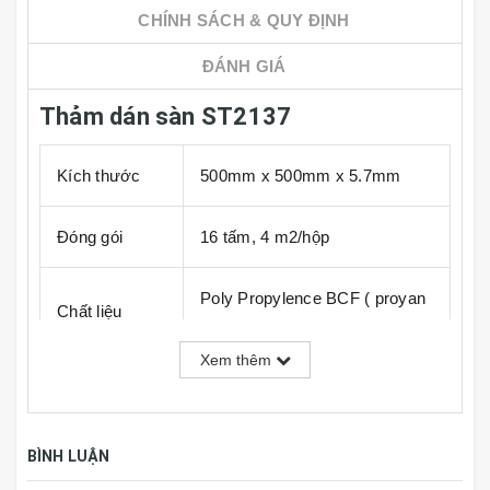
CHÍNH SÁCH & QUY ĐỊNH
ĐÁNH GIÁ
Thảm dán sàn ST2137
Kích thước
500mm x 500mm x 5.7mm
Đóng gói
16 tấm, 4 m2/hộp
Poly Propylence BCF ( proyan
Chất liệu
)
Xem thêm
Nước sản
Hàn Quốc
xuất
BÌNH LUẬN
*
Chi chú: Đơn giá trên 1 tấm (1m2 = 4 tấm)