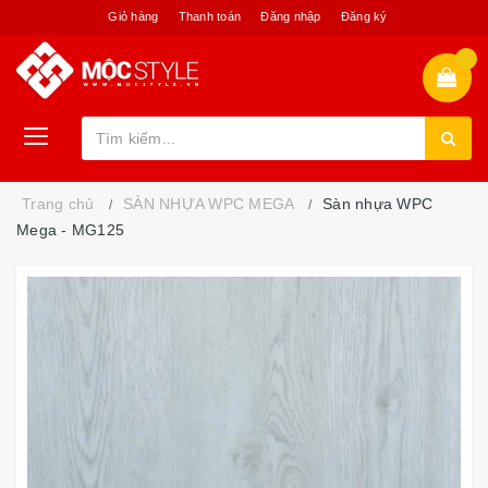
Giỏ hàng
Thanh toán
Đăng nhập
Đăng ký
Trang chủ
SÀN NHỰA WPC MEGA
Sàn nhựa WPC
Mega - MG125