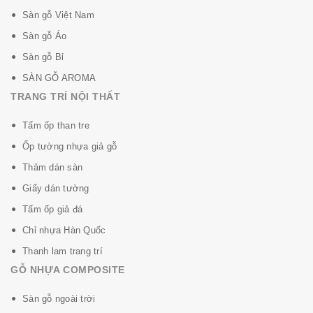
Sàn gỗ Việt Nam
Sàn gỗ Áo
Sàn gỗ Bỉ
Thông số kỹ thuật:
SÀN GỖ AROMA
TRANG TRÍ NỘI THẤT
Thương
MEGA
hiệu
Tấm ốp than tre
Ốp tường nhựa giả gỗ
Thảm dán sàn
1220mm x 147mm x
Kích thước
Giấy dán tường
7mm
Tấm ốp giả đá
Chỉ nhựa Hàn Quốc
Đóng gói
10 tấm/hộp = 1,7934 m2
Thanh lam trang trí
GỖ NHỰA COMPOSITE
Ưu điểm sàn nhựa Mega:
Sàn gỗ ngoài trời