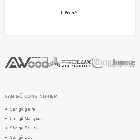
Lớp giấy vân gỗ với lớp chống mài mòn:
đảm bảo
Liên hệ
độ bền rất cao và là cơ sở để phân loại ứng dụng
trong các khu vực tương ứng, cho sản phẩm một cái
nhìn độc đáo, vân gỗ in đẹp tự nhiên của các loại vân
cây gỗ tự nhiên, giúp sàn nhựa có một nét đẹp tinh tế
và sang trọng hơn.
Lớp PVC:
mang lại sản phẩm độ ổn định sàn cao, kết
cấu bền vững, chắc chắn. (Dầy 1,5mm)
Lớp WPC:
Giữ sự ổn định cho toàn bộ tấm ván,
không thấm nước. (Dầy 4,5mm)
SÀN GỖ CÔNG NGHIỆP
Hệ thống hèm khóa:
Lắp đặt dễ dàng, nhanh chóng,
Sàn gỗ giá rẻ
không cần keo.
Sàn gỗ Malaysia
Sàn gỗ Ba Lan
Sàn gỗ Đức