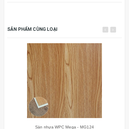
chân, kháng khuẩn, giảm tiếng ồn, dễ dàng lắp đặt.
Cùng các phụ kiện đính kèm có sẵn để đạt được yên
tĩnh tuyệt vời. Sản phẩm có khả năng chống thấm tốt
nhất, cùng bề mặt vân gỗ đẹp tự nhiên, có độ bền
SẢN PHẨM CÙNG LOẠI
cao, thân thiện môi trường.
CẤU TẠO SÀN NHỰA MEGA
Lớp bề mặt:
phũ UV chống bay màu, bảo vệ sản
phẩm ảnh hưởng tác động môi trường, làm sạch dễ
Sàn nhựa WPC Mega - MG124
dàng hơn.