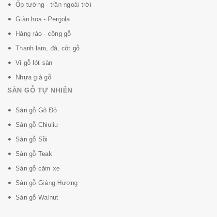
- Kháng nước 100%
Ốp tường - trần ngoài trời
Giàn hoa - Pergola
- Chống bay màu do tia cực tím
Hàng rào - cồng gỗ
- Lắp đặt dễ dàng, nhanh chóng, không dùng keo
Thanh lam, đà, cột gỗ
- Vân gỗ đẹp tự nhiên
Vỉ gỗ lót sàn
Nhựa giả gỗ
- Chống ồn, có độ ổn định cao
SÀN GỖ TỰ NHIÊN
- Chứng nhận chất lượng không khí tốt nhất
Sàn gỗ Gõ Đỏ
- Chống mối mọt
Sàn gỗ Chiuliu
Sàn nhựa MEGA WPC
có bề mặt mềm mại và ấm
Sàn gỗ Sồi
áp, tạo nên không gian yên tĩnh với mọi hoạt động,
Sàn gỗ Teak
không gây ồn ào nói lên sự bền vững, và chắc chắc
Sàn gỗ căm xe
mà sàn nhựa này mang lại.
Sàn gỗ Giáng Hương
Sàn nhựa hèm khóa MEGA WPC có một giải pháp
Sàn gỗ Walnut
phù hợp với sở thích của bất kỳ khách hàng nào, bất