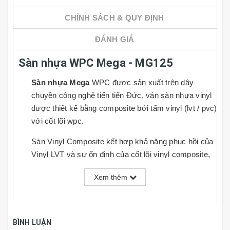
CHÍNH SÁCH & QUY ĐỊNH
ĐÁNH GIÁ
Sàn nhựa WPC Mega - MG125
Sàn nhựa Mega
WPC được sản xuất trên dây
chuyền công nghệ tiến tiến Đức, ván sàn nhựa vinyl
được thiết kế bằng composite bởi tấm vinyl (lvt / pvc)
với cốt lõi wpc.
Sàn Vinyl Composite kết hợp khả năng phục hồi của
Vinyl LVT và sự ổn định của cốt lõi vinyl composite,
với hệ thống hèm khóa rất dễ dàng lắp đặt, kế thừa
Xem thêm
tính năng chống thấm nước từ tấm vinyl LVT và
WPC, ổn định hơn sàn gỗ. Đây là một sản phẩm công
nghệ cao, thân thiện với môi trường hơn sàn gỗ, như
chống nước, chống mối mọt, chống ồn, em ái bước
BÌNH LUẬN