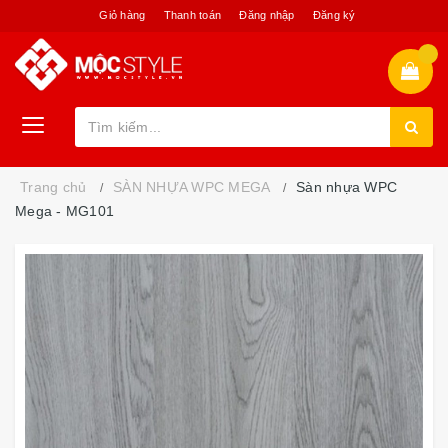
Giỏ hàng
Thanh toán
Đăng nhập
Đăng ký
Trang chủ
SÀN NHỰA WPC MEGA
Sàn nhựa WPC
Mega - MG101