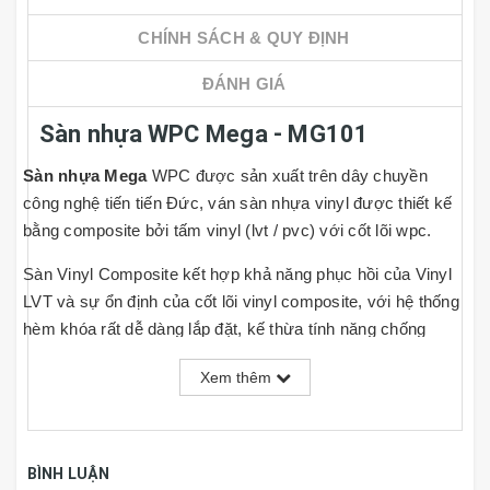
CHÍNH SÁCH & QUY ĐỊNH
ĐÁNH GIÁ
Sàn nhựa WPC Mega - MG101
Sàn nhựa Mega
WPC được sản xuất trên dây chuyền
công nghệ tiến tiến Đức, ván sàn nhựa vinyl được thiết kế
bằng composite bởi tấm vinyl (lvt / pvc) với cốt lõi wpc.
Sàn Vinyl Composite kết hợp khả năng phục hồi của Vinyl
LVT và sự ổn định của cốt lõi vinyl composite, với hệ thống
hèm khóa rất dễ dàng lắp đặt, kế thừa tính năng chống
thấm nước từ tấm vinyl LVT và WPC, ổn định hơn sàn gỗ.
Xem thêm
Đây là một sản phẩm công nghệ cao, thân thiện với môi
trường hơn sàn gỗ, như chống nước, chống mối mọt,
chống ồn, em ái bước chân, kháng khuẩn, giảm tiếng ồn, dễ
dàng lắp đặt.
BÌNH LUẬN