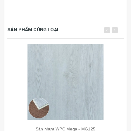
Cùng các phụ kiện đính kèm có sẵn để đạt được yên tĩnh
tuyệt vời. Sản phẩm có khả năng chống thấm tốt nhất, cùng
bề mặt vân gỗ đẹp tự nhiên, có độ bền cao, thân thiện môi
trường.
SẢN PHẨM CÙNG LOẠI
CẤU TẠO SÀN NHỰA MEGA
Lớp bề mặt:
phũ UV chống bay màu, bảo vệ sản phẩm ảnh
hưởng tác động môi trường, làm sạch dễ dàng hơn.
Sàn nhựa WPC Mega - MG125