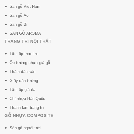
Sàn gỗ Việt Nam
Sàn gỗ Áo
Thông số kỹ thuật:
Sàn gỗ Bỉ
SÀN GỖ AROMA
Thương hiệu
MEGA
TRANG TRÍ NỘI THẤT
Kích thước
1220mm x 147mm x 7mm
Tấm ốp than tre
Ốp tường nhựa giả gỗ
Đóng gói
10 tấm/hộp = 1,7934 m2
Thảm dán sàn
Giấy dán tường
Công nghệ
Đài Loan
Tấm ốp giả đá
Chỉ nhựa Hàn Quốc
Ưu điểm sàn nhựa Mega:
Thanh lam trang trí
- Kháng nước 100%
GỖ NHỰA COMPOSITE
- Chống bay màu do tia cực tím
- Lắp đặt dễ dàng, nhanh chóng, không dùng keo
Sàn gỗ ngoài trời