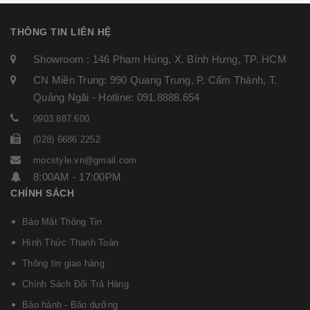
THÔNG TIN LIÊN HỆ
Showroom : 146 Phạm Hùng, X. Bình Hưng, TP. HCM
CN Miền Trung: 990 Quang Trung, P. Cẩm Thành, T.
Quảng Ngãi - Hotline: 091.8888.654
0903.887.600
(028) 6686 2252
mocstyle.vn@gmail.com
8:00AM - 17:00PM
CHÍNH SÁCH
Bảo Mật Thông Tin
Hình Thức Thanh Toán
Thông tin giao hàng
Chính Sách Đổi Trả Hàng
Bảo hành - Bảo dưỡng