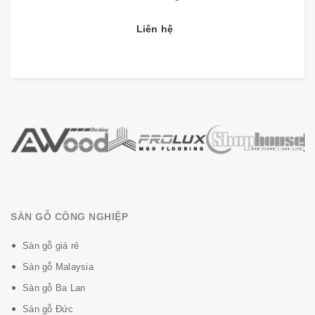
Lớp giấy vân gỗ với lớp chống mài mòn:
đảm bảo độ
bền rất cao và là cơ sở để phân loại ứng dụng trong các
Liên hệ
khu vực tương ứng, cho sản phẩm một cái nhìn độc đáo,
vân gỗ in đẹp tự nhiên của các loại vân cây gỗ tự nhiên,
giúp sàn nhựa có một nét đẹp tinh tế và sang trọng hơn.
Lớp PVC:
mang lại sản phẩm độ ổn định sàn cao, kết cấu
bền vững, chắc chắn. (Dầy 1,5mm)
Lớp WPC:
Giữ sự ổn định cho toàn bộ tấm ván, không
thấm nước. (Dầy 4,5mm)
Hệ thống hèm khóa:
Lắp đặt dễ dàng, nhanh chóng, không
cần keo.
SÀN GỖ CÔNG NGHIỆP
Sàn gỗ giá rẻ
Sàn gỗ Malaysia
Sàn gỗ Ba Lan
Sàn gỗ Đức