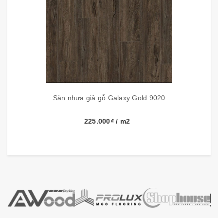
Công nghệ
Hàn Quốc
Nước sản xuất
Việt Nam
Những ưu điểm nổi bật của sàn nhựa
Vinyl
Galaxy vân gỗ
:
- Sàn nhựa Vinyl Galaxy làm từ chất dẻo PVC ép
Sàn nhựa giả gỗ Galaxy Gold 9020
mật độ cao
- Êm bàn chân, không gây tiếng ồn khi đi lại
225.000₫
/ m2
- Chống cháy tàn thuốc nhờ có lớp nhựa
Melamine Resins
- Chống ẩm, chống thấm, chống mối mọt và
chống tĩnh điện
- Chống xước, chống trơn trược và chịu va đập
- Không cuốn mép, không mẻ cạnh, bao nứt