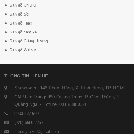
Sàn gỗ Chiuliu
Sàn gỗ Sồi
Sàn gỗ Teak
Sàn gỗ căm xe
Sàn gỗ Giáng Hương
Sàn gỗ Walnut
THÔNG TIN LIÊN HỆ
Showroom : 146 Phạm Hùng, X. Bình Hưng, TP. HCM
CN Miền Trung: 990 Quang Trung, P. Cẩm Thành, T.
Quảng Ngãi - Hotline: 091.8888.654
0903.887.600
(028) 6686 2252
mocstyle.vn@gmail.com