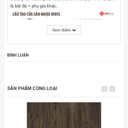
là bột đá + phụ gia khác.
Xem thêm
BÌNH LUẬN
Thông số kỹ thuật:
Thương hiệu
Galaxy
SẢN PHẨM CÙNG LOẠI
Kích thước
1219mm x 177.8mm x 3mm
Đóng gói
15 tấm, 3.25m2/hộp