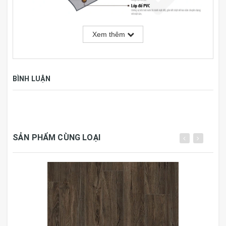
Xem thêm
Thông số kỹ thuật:
Thương hiệu
Galaxy Glod
BÌNH LUẬN
Kích thước
950mm x 184mm x 3 mm
Đóng gói
19 tấm, 3.32m2/hộp
SẢN PHẨM CÙNG LOẠI
Công nghệ
Hàn Quốc
Nước sản xuất
Việt Nam