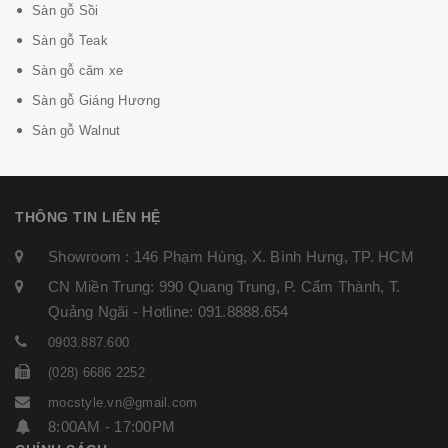
Sàn gỗ Sồi
Sàn gỗ Teak
Sàn gỗ căm xe
Sàn gỗ Giáng Hương
Sàn gỗ Walnut
THÔNG TIN LIÊN HỆ
Showroom : 146 Phạm Hùng, X. Bình Hưng, TP. HCM
CN Miền Trung: 990 Quang Trung, P. Cẩm Thành, T.
Quảng Ngãi - Hotline: 091.8888.654
0903.887.600
(028) 6686 2252
mocstyle.vn@gmail.com
8:00AM - 17:00PM