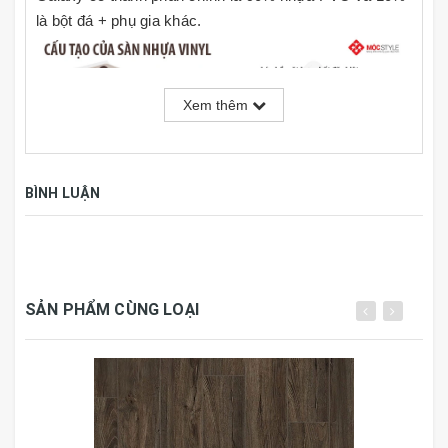
là bột đá + phụ gia khác.
Xem thêm
BÌNH LUẬN
Thông số kỹ thuật:
Thương hiệu
Galaxy
SẢN PHẨM CÙNG LOẠI
Kích thước
1219mm x 177.8mm x 3mm
Đóng gói
15 tấm, 3.25m2/hộp