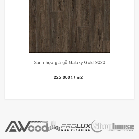
Công nghệ
Hàn Quốc
Nước sản xuất
Việt Nam
Những ưu điểm nổi bật của sàn nhựa
Vinyl
Galaxy vân gỗ
:
- Sàn nhựa Vinyl Galaxy làm từ chất dẻo PVC ép
Sàn nhựa giả gỗ Galaxy Gold 9020
mật độ cao
- Êm bàn chân, không gây tiếng ồn khi đi lại
225.000₫
/ m2
- Chống cháy tàn thuốc nhờ có lớp nhựa
Melamine Resins
- Chống ẩm, chống thấm, chống mối mọt và
chống tĩnh điện
- Chống xước, chống trơn trược và chịu va đập
- Không cuốn mép, không mẻ cạnh, bao nứt