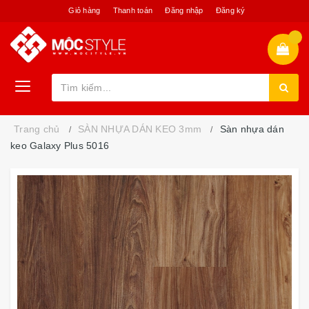
Giỏ hàng
Thanh toán
Đăng nhập
Đăng ký
Trang chủ
SÀN NHỰA DÁN KEO 3mm
Sàn nhựa dán
keo Galaxy Plus 5016