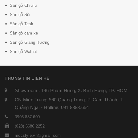
Sàn gỗ Chiuliu
Sàn gỗ Sồi
Sàn gỗ Teak
Sàn gỗ căm xe
Sàn gỗ Giáng Hương
Sàn gỗ Walnut
THÔNG TIN LIÊN HỆ
Showroom : 146 Phạm Hùng, X. Bình Hưng, TP. HCM
CN Miền Trung: 990 Quang Trung, P. Cẩm Thành, T.
Quảng Ngãi - Hotline: 091.8888.654
0903.887.600
(028) 6686 2252
mocstyle.vn@gmail.com