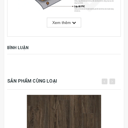
Xem thêm
Thông số kỹ thuật:
Thương hiệu
Galaxy
BÌNH LUẬN
Kích thước
914.4mm x 152.4mm x 3mm
Đóng gói
24 tấm, 3.34m2/hộp
SẢN PHẨM CÙNG LOẠI
Công nghệ
Hàn Quốc
Nước sản xuất
Việt Nam
Galaxy Vinyl: Liên doanh sản xuất công nghệ hàn quốc
sản xuất tại Việt Nam, đạt tiêu chuẩn xuất khẩu Mỹ và