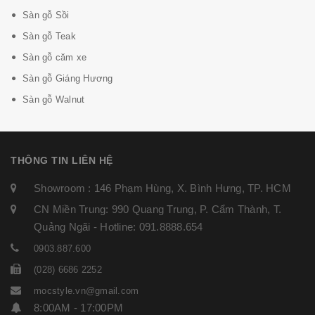
Sàn gỗ Sồi
Sàn gỗ Teak
Sàn gỗ căm xe
Sàn gỗ Giáng Hương
Sàn gỗ Walnut
THÔNG TIN LIÊN HỆ
Showroom : 146 Phạm Hùng, X. Bình Hưng, TP. HCM
CN Miền Trung: 990 Quang Trung, P. Cẩm Thành, T.
Quảng Ngãi - Hotline: 091.8888.654
0903.887.600
(028) 6686 2252
mocstyle.vn@gmail.com
8:00AM - 17:00PM