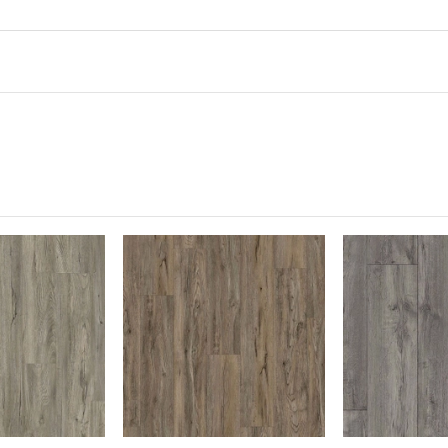
.4mm x 3mm
hộp