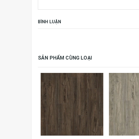
BÌNH LUẬN
SẢN PHẨM CÙNG LOẠI
Thông số kỹ thuật:
Thương hiệu
Galaxy
Kích thước
914.4mm x 152
Đóng gói
24 tấm, 3.34m2/
Công nghệ
Hàn Quốc