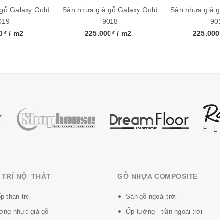
 gỗ Galaxy Gold
Sàn nhựa giả gỗ Galaxy Gold
Sàn nhựa giả g
019
9018
90
00₫
/ m2
225.000₫
/ m2
225.00
hàn quốc sản xuất tại Việt Nam, đạt tiêu chuẩn xuất khẩu Mỹ và
 nhựa PVC và 10% là bột đá + phụ gia khác.
 Galaxy vân gỗ
:
o PVC ép mật độ cao
lại
a Melamine Resins
và chống tĩnh điện
 va đập
nứt
TRÍ NỘI THẤT
GỖ NHỰA COMPOSITE
p than tre
Sàn gỗ ngoài trời
ờng nhựa giả gỗ
Ốp tường - trần ngoài trời