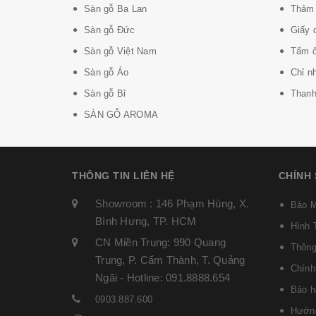
Sàn gỗ Ba Lan
Thảm 
Sàn gỗ Đức
Giấy 
Sàn gỗ Việt Nam
Tấm ố
Sàn gỗ Áo
Chỉ n
Sàn gỗ Bỉ
Thanh 
SÀN GỖ AROMA
THÔNG TIN LIÊN HỆ
CHÍNH
Showroom : 146 Phạm Hùng, X.
Bảo M
Bình Hưng, TP. HCM
Hình 
CN Miền Trung: 990 Quang
Thông
Trung, P. Cẩm Thành, T. Quảng
Chính
Ngãi - Hotline: 091.8888.654
Bảo h
0903.887.600
Hướng