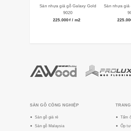
Sàn nhựa giả gỗ Galaxy Gold
Sàn nhựa giả
Nước sản xuất
Việt Nam
9020
9
225.000₫
/ m2
225.0
Galaxy Vinyl: Liên doanh sản xuất công nghệ 
nhựa Vinyl Galaxy có thành phần chính là 90%
Những ưu điểm nổi bật của sàn nhựa
Vinyl
- Sàn nhựa Vinyl Galaxy làm từ chất dẻ
- Êm bàn chân, không gây tiếng ồn khi đi 
- Chống cháy tàn thuốc nhờ có lớp nhự
- Chống ẩm, chống thấm, chống mối mọt 
- Chống xước, chống trơn trược và chịu
- Không cuốn mép, không mẻ cạnh, bao 
SÀN GỖ CÔNG NGHIỆP
TRANG 
Sàn gỗ giá rẻ
Tấm ố
Sàn gỗ Malaysia
Ốp tư