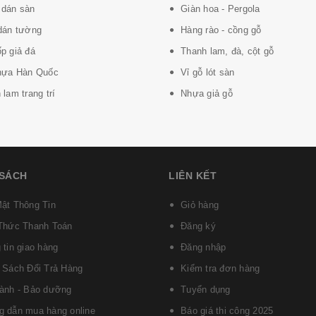
dán sàn
Giàn hoa - Pergola
dán tường
Hàng rào - cồng gỗ
p giả đá
Thanh lam, đà, cột gỗ
hựa Hàn Quốc
Vỉ gỗ lót sàn
lam trang trí
Nhựa giả gỗ
 SÁCH
LIÊN KẾT
ật Thông Tin
Giỏ hàng
Thức Thanh Toán
Đăng ký
 tin giao hàng
Đăng nhập
 Sách Đổi Trả Hàng
Kiểm tra đơn hàng
ành - Bảo dưỡng
Tuyển dụng
 dẫn mua hàng online
Báo giá thi công 2025