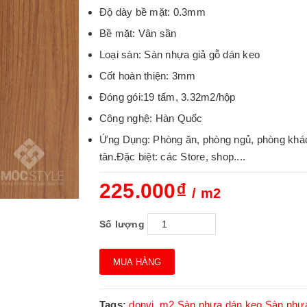
Độ dày bề mặt: 0.3mm
Bề mặt: Vân sần
Loại sàn: Sàn nhựa giả gỗ dán keo
Cốt hoàn thiện: 3mm
Đóng gói:19 tấm, 3.32m2/hộp
Công nghệ: Hàn Quốc
Ứng Dụng: Phòng ăn, phòng ngủ, phòng khách,
tân.Đặc biệt: các Store, shop....
225.000₫
/ m2
Số lượng
MUA HÀNG
Tags:
donvi_m2
Sàn nhựa dán keo
Sàn nhự