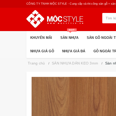
CÔNG TY TNHH MỘC STYLE - Cung cấp và thi công sàn gỗ + sàn nhựa
HOT
KHUYẾN MÃI
SÀN NHỰA
SÀN GỖ NGOÀI T
NHỰA GIẢ GỖ
NHỰA GIẢ ĐÁ
GỖ NGOÀI T
Trang chủ
SÀN NHỰA DÁN KEO 3mm
Sàn n