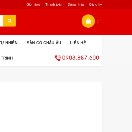
Giỏ hàng
Thanh toán
Đăng nhập
Đăng ký
/
TỰ NHIÊN
SÀN GỖ CHÂU ÂU
LIÊN HỆ
 TRÌNH