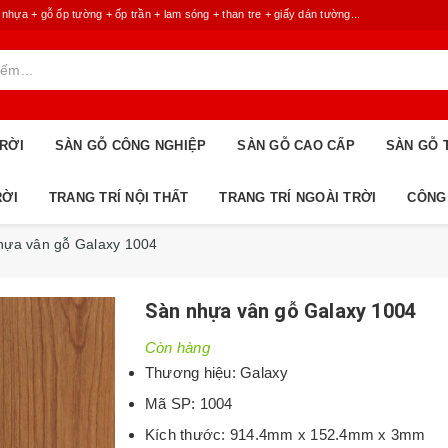
 + gỗ ốp tường + ốp trần + lam sóng + than tre + giấy dán tường...
RỜI
SÀN GỖ CÔNG NGHIỆP
SÀN GỖ CAO CẤP
SÀN GỖ 
RỜI
TRANG TRÍ NỘI THẤT
TRANG TRÍ NGOÀI TRỜI
CÔNG
hựa vân gỗ Galaxy 1004
Sàn nhựa vân gỗ Galaxy 1004
Còn hàng
Thương hiệu: Galaxy
Mã SP: 1004
Kích thước: 914.4mm x 152.4mm x 3mm