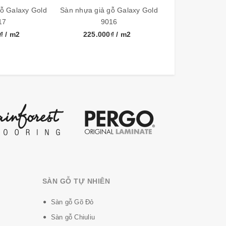
ỗ Galaxy Gold
Sàn nhựa giả gỗ Galaxy Gold
Sàn nhựa giả gỗ
17
9016
901
0₫
/ m2
225.000₫
/ m2
225.000
 Châu ÂU. Sàn nhựa Vinyl Galaxy hay Gạch
SÀN GỖ TỰ NHIÊN
Sàn gỗ Gõ Đỏ
Sàn gỗ Chiuliu