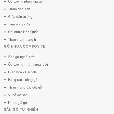
Ốp tường nhựa giả gỗ
Thảm dán sàn
Chống trơn trượt bề mặt, đi lại ấm chân
Giấy dán tường
Tấm ốp giả đá
Lắp đặt nhanh chóng với keo chuyên dụng.
Chỉ nhựa Hàn Quốc
Thanh lam trang trí
Vật liệu xanh, thân thiện môi trường
GỖ NHỰA COMPOSITE
* ưu điểm nổi bật
của nhựa PVC là chống cháy, không
Sàn gỗ ngoài trời
mùi, không mối mọi
Ốp tường - trần ngoài trời
Sàn nhựa dán keo DK:
Deluxe Korea Vinyl Flooring
Giàn hoa - Pergola
Bảo Hành:
15 năm, thời gian sử dụng trên 30 năm.
Hàng rào - cồng gỗ
Hình ảnh thực tế:
Thanh lam, đà, cột gỗ
Vỉ gỗ lót sàn
Nhựa giả gỗ
SÀN GỖ TỰ NHIÊN