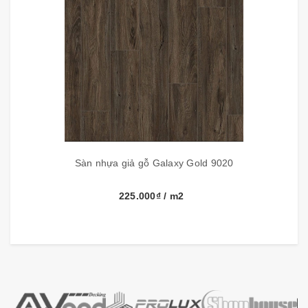
Thông số kỹ thuật:
Sàn nhựa giả gỗ Galaxy Gold 9020
Thương hiệu
DK Flooring
225.000₫
/ m2
Kích thước
1219.2mm x 228.6mm x 3mm
Đóng gói
14 tấm, 3.9 m2/hộp
Công nghệ
Hàn Quốc