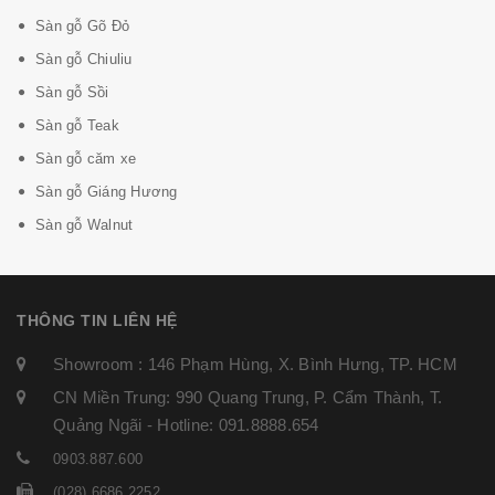
Sàn gỗ Gõ Đỏ
Sàn gỗ Chiuliu
Sàn gỗ Sồi
Sàn gỗ Teak
Sàn gỗ căm xe
Sàn gỗ Giáng Hương
Sàn gỗ Walnut
THÔNG TIN LIÊN HỆ
Showroom : 146 Phạm Hùng, X. Bình Hưng, TP. HCM
CN Miền Trung: 990 Quang Trung, P. Cẩm Thành, T.
Quảng Ngãi - Hotline: 091.8888.654
0903.887.600
(028) 6686 2252