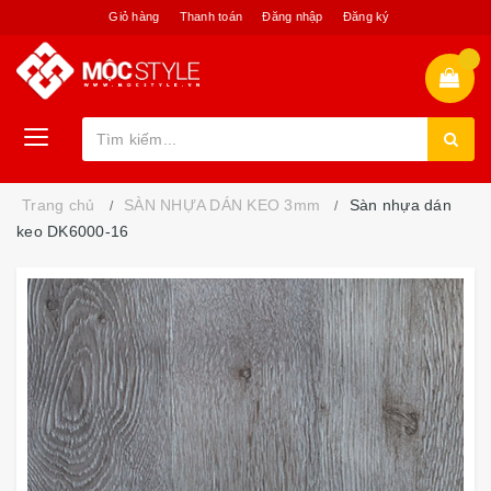
Giỏ hàng
Thanh toán
Đăng nhập
Đăng ký
Trang chủ
SÀN NHỰA DÁN KEO 3mm
Sàn nhựa dán
keo DK6000-16