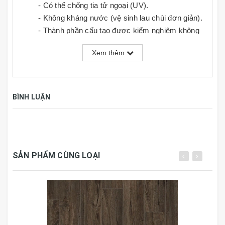
- Có thể chống tia tử ngoại (UV).
- Không kháng nước (vệ sinh lau chùi đơn giản).
- Thành phần cấu tạo được kiểm nghiệm không
chứa các loại chất độc hại.
Xem thêm
- Độ giãn nỡ vì nhiệt rất thấp
- Dễ dàng tạo hình cắt gọt , thi công và lắp đặt
đơn giản.
BÌNH LUẬN
Thông số kỹ thuật:
Kích thước
184mm x 950mm x 3mm
SẢN PHẨM CÙNG LOẠI
Đóng gói
19 tấm, 3.32m2/thùng
Kiểu vân
1 dải vân trên 1 tấm