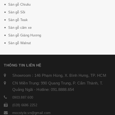
Sàn gỗ Chiuliu
Sàn gỗ Sồi
Sàn gỗ Teak
Sàn gỗ căm xe
Sàn gỗ Giáng Hương
Sàn gỗ Walnut
THÔNG TIN LIÊN HỆ
Showroom : 146 Phạm Hùng, X. Bình Hưng, TP. HCM
CN Miền Trung: 990 Quang Trung, P. Cẩm Thành, T.
Quảng Ngãi - Hotline: 091.8888.654
0903.887.600
(028) 6686 2252
mocstyle.vn@gmail.com