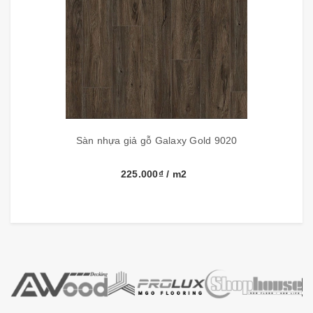
Nước sản xuất
Việt Nam
Màu sắc và hoa văn trên sàn nhựa Aimaru làm cho
khách hàng liên tưởng như đang lạc vào khu rừng gỗ
sồi trắng Bắc Âu, Vân một loại gỗ cững vùng sứ lạnh.
Với kích thước
Dài 950mm x rộng​ 184mm đem lại cho
không gian rộng rãi thông thoáng khu vực văn
Sàn nhựa giả gỗ Galaxy Gold 9020
phòng, đại sảng và cả nơi công cộng...
225.000₫
/ m2
Đặc biệt sàn nhựa giả gỗ dễ thi công, giá thành thấp,
khắc phục nhược điểm của sàn gỗ thật như: không gây
tiếng ồn khi đi lại, chống cong vênh, chống trầy xước,
mối mọt, mùi hôi, nấm mốc, kháng ẩm tốt và chống
cháy lan,... đảm bảo sử dụng trong thời gian dài mà
không bị phai màu hay biến dạng.
Sàn nhựa, thích ứng cho không gian tĩnh lạng, yên bình