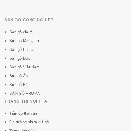
Sản phẩm công nghệ 100% Hàn Quốc
SÀN GỖ CÔNG NGHIỆP
Sàn gỗ giá rẻ
Sàn gỗ Malaysia
Sàn gỗ Ba Lan
Sàn gỗ Đức
Sàn gỗ Việt Nam
Sàn gỗ Áo
Sàn gỗ Bỉ
SÀN GỖ AROMA
TRANG TRÍ NỘI THẤT
Tấm ốp than tre
Ốp tường nhựa giả gỗ
Thảm dán sàn