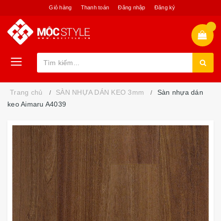
Giỏ hàng
Thanh toán
Đăng nhập
Đăng ký
Trang chủ
SÀN NHỰA DÁN KEO 3mm
Sàn nhựa dán
keo Aimaru A4039