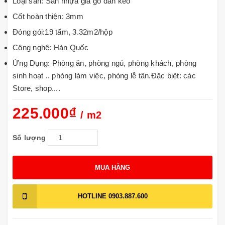
Loại sàn: Sàn nhựa giả gỗ dán keo
Cốt hoàn thiện: 3mm
Đóng gói:19 tấm, 3.32m2/hộp
Công nghệ: Hàn Quốc
Ứng Dụng: Phòng ăn, phòng ngủ, phòng khách, phòng
sinh hoạt .. phòng làm việc, phòng lễ tân.Đặc biệt: các
Store, shop....
225.000₫
/ m2
Số lượng
MUA HÀNG
HOTLINE
0903.887.600