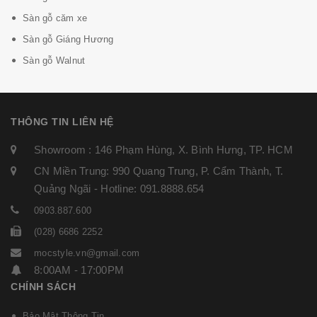
Sàn gỗ căm xe
Sàn gỗ Giáng Hương
Sàn gỗ Walnut
THÔNG TIN LIÊN HỆ
Showroom : 146 Phạm Hùng, X. Bình Hưng, TP. HCM
CN Miền Trung: 990 Quang Trung, P. Cẩm Thành, T.
Quảng Ngãi - Hotline: 091.8888.654
0903.887.600
(028) 6686 2252
mocstyle.vn@gmail.com
8:00AM - 17:00PM
CHÍNH SÁCH
Bảo Mật Thông Tin