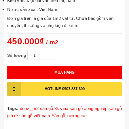
Kiểu vân: Một dải vân trên một tấm.
Nước sản xuất: Việt Nam.
Đơn giá trên là giá của 1m2 vật tư. Chưa bao gồm vận
chuyển, thi công và phụ kiện đi kèm.
450.000₫
/ m2
Số lượng
MUA HÀNG
HOTLINE
0903.887.600
Tags:
donvi_m2
sàn gỗ 3k vina
sàn gỗ công nghiệp
sàn gỗ
giá rẻ
sàn gỗ việt nam
Sàn gỗ xương cá