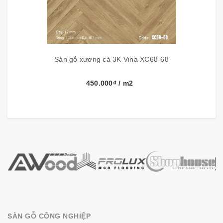
nghệ Châu Âu, dòng sản phẩm sàn gỗ
3K VINA
nằm
trong phân khúc nhóm hàng chi phí thấp với kiểm định
hàng Việt Nam chất lượng. Thương hiệu sàn gỗ
3K VINA
cam kết đáp ứng nhu cầu thị trường sàn gỗ Việt giá bình
dân chất lượng cao và bảo hành chính hiệu 15 năm.
Sàn gỗ xương cá 3K Vina XC68-68
Cấu tạo của 3K VINA:
450.000₫
/ m2
SÀN GỖ CÔNG NGHIỆP