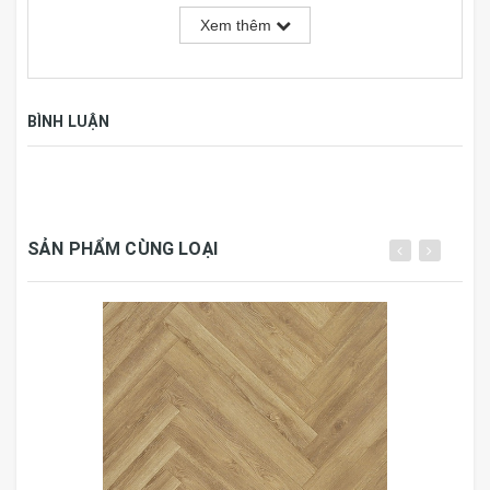
Đóng gói
24 tấm, 2,043 m2/hộp
Xem thêm
Tiêu chuẩn
AC4
BÌNH LUẬN
Nước sản xuất
Việt Nam
Sàn Gỗ
Việt Nam 3K VINA
Sản xuất chính hãng 100%
tại Việt Nam, trên dây truyền công nghệ của Đức, Sản
SẢN PHẨM CÙNG LOẠI
phẩm hoàn toàn thích hợp với điều kiện khi hậu ẩm
ướt và tập quán sử dụng tại Việt nam, vân gỗ được thiết
kế chuyên dùng nội thất Việt hiện đại, sàn gỗ HDF keo
trồng và thân thiện môi trường.
Sản phẩm đáp ứng nhu
cầu sử dụng sàn gỗ của quí khách hàng với chí phí
thấp
,
giúp quí
khách
có thêm
sự chọn lựa vật liệu để lót
sàn một cách hiệu quả
.
Sàn gỗ
3K VINA
là sàn gỗ Việt Nam sản xuất theo công