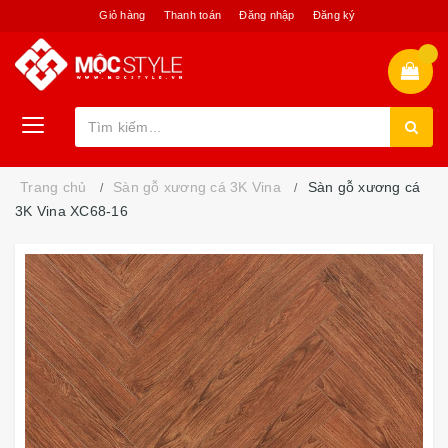
Giỏ hàng
Thanh toán
Đăng nhập
Đăng ký
Trang chủ
Sàn gỗ xương cá 3K Vina
Sàn gỗ xương cá
3K Vina XC68-16