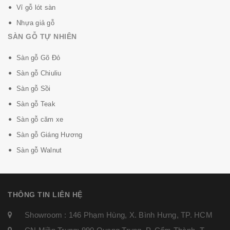
Vỉ gỗ lót sàn
Nhựa giả gỗ
SÀN GỖ TỰ NHIÊN
Sàn gỗ Gõ Đỏ
Sàn gỗ Chiuliu
Sàn gỗ Sồi
Sàn gỗ Teak
Sàn gỗ căm xe
Sàn gỗ Giáng Hương
Sàn gỗ Walnut
THÔNG TIN LIÊN HỆ
Showroom : 146 Phạm Hùng, X. Bình Hưng, TP. HCM