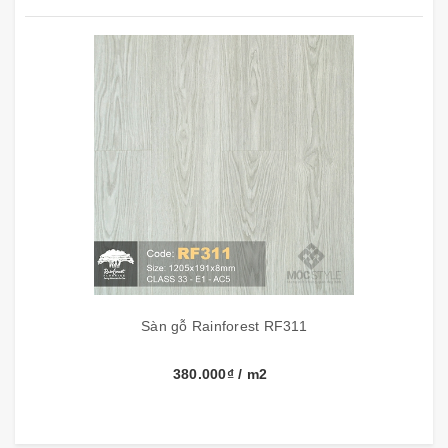
-
được sản xuất tại
Malaysia
3. Lớp giấy vân gỗ đẹp tự nhiên
được sản xuất tại
Italy
4. Lớp phũ
chống sự mài mòn
và sự xâm hại vi khuẩn
–
Made in Germany
5. Lớp có kết cấu bề mặt hồng ngoại, mô phỏng hạt gỗ
tự nhiên, tăng cường chức năng
chống trơn trượt
. –
Made in USA
Sàn gỗ Rainforest RF311
380.000₫
/ m2