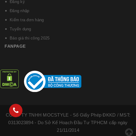
Đăng ký
Đăng nhập
Kiểm tra đơn hàng
Tuyển dụng
Báo giá thi công 2025
FANPAGE
CÔNG TY TNHH MOCSTYLE - Số Giấy Phép ĐKKD / MST:
0313023894 - Do Sở Kế Hoạch Đầu Tư TPHCM cấp ngày
21/11/2014