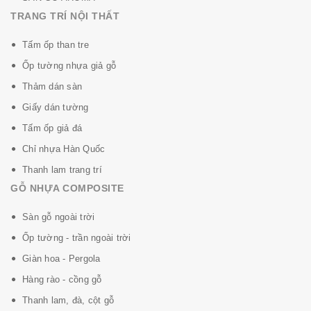
gian.
TRANG TRÍ NỘI THẤT
- Va chạm mềm, không gây ảnh hưởng khi tiếp xúc
mạnh trên bề mặt sàn, ưu điểm này phù hợp gia đình
Tấm ốp than tre
có trẻ nhỏ vui chơi thường xuyên trên sàn nhà.
Ốp tường nhựa giả gỗ
Tiếp cận nhu cầu ngày càng cao của khách hàng hiện
Thảm dán sàn
nay, sàn gỗ mang vẻ đẹp tinh tế, và một không gian
Giấy dán tường
sống tốt nhất cho gia đình bạn. Rainforest tin rằng
Tấm ốp giả đá
mang đến cho bạn một sản phẩm chất lượng như cam
Chỉ nhựa Hàn Quốc
kết.
Thanh lam trang trí
GỖ NHỰA COMPOSITE
Sàn gỗ ngoài trời
Download E-CATALOGUE Rainforest tại đây.
Ốp tường - trần ngoài trời
Website chính hãng: http://www.rainforestflooring.com
Giàn hoa - Pergola
Hàng rào - cồng gỗ
Thanh lam, đà, cột gỗ