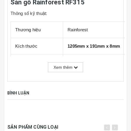
Sàn gỗ Rainforest RF315
Thông số kỹ thuật:
Thương hiệu
Rainforest
Kích thước
1205mm x 191mm x 8mm
Đóng gói
8 tấm, 1.84m2/hộp
Xem thêm
Xuất xứ
Malaysia
BÌNH LUẬN
CẤU TẠO: 5 LỚP
1. Lớp dưới cùng: chống thấm nước, in nổi logo
thương hiệu rainforest.
Made in EUROPE
2. Lớp HDF
chống ẩm
tuyệt vời, bảo vệ chống mối
SẢN PHẨM CÙNG LOẠI
mọt, chịu lực tốt ( “Lớp được thực hiện bởi BORNEO”)