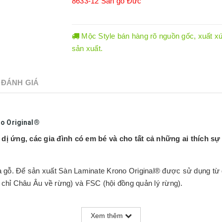
8633-12
Sàn gỗ Đức
Mộc Style bán hàng rõ nguồn gốc, xuất xứ.
sản xuất.
ĐÁNH GIÁ
no Original®
ị ứng, các gia đình có em bé và cho tất cả những ai thích sự 
 gỗ. Để sản xuất Sàn Laminate Krono Original® được sử dụng từ g
hỉ Châu Âu về rừng) và FSC (hội đồng quản lý rừng).
ược giữ hoàn toàn sạch sẽ và không có các chất gây dị ứng như 
Xem thêm