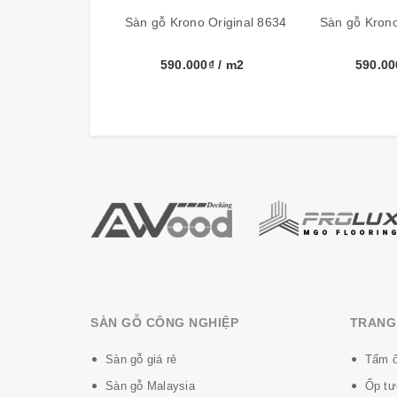
Đóng gói
6 tấm, 1
Sàn gỗ Krono Original 8634
Sàn gỗ Krono
Bảo hành sản phẩm
30 năm
590.000₫
/ m2
590.0
Xuất xứ
German
Cấu tạo sàn gỗ Krono-Original:
SÀN GỖ CÔNG NGHIỆP
TRANG 
Sàn gỗ giá rẻ
Tấm ố
Sàn gỗ Malaysia
Ốp tư