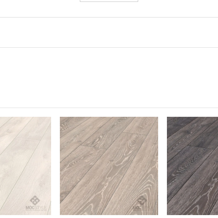
ỏe mạnh
i sàn Laminate Krono Original®: Các bề mặt sàn khép kín không c
 hội cho bụi
 cho bụi bám. Ngoài ra, bạn có thể làm sạch dễ dàng sàn gỗ lamin
 thể hít thở sâu trong ngôi nhà của mình!
iginal
 B1, Class 33
92 x 12 mm