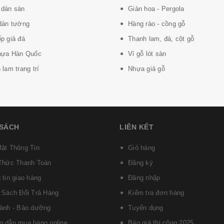
dán sàn
Giàn hoa - Pergola
dán tường
Hàng rào - cồng gỗ
p giả đá
Thanh lam, đà, cột gỗ
hựa Hàn Quốc
Vỉ gỗ lót sàn
lam trang trí
Nhựa giả gỗ
ử dụng trung bình
 SÁCH
LIÊN KẾT
ật Thông Tin
Giỏ hàng
Thức Thanh Toán
Đăng ký
 tin giao hàng
Đăng nhập
 Sách Đổi Trả Hàng
Kiểm tra đơn hàng
ành - Bảo dưỡng
Tuyển dụng
 dẫn mua hàng online
Báo giá thi công 2025