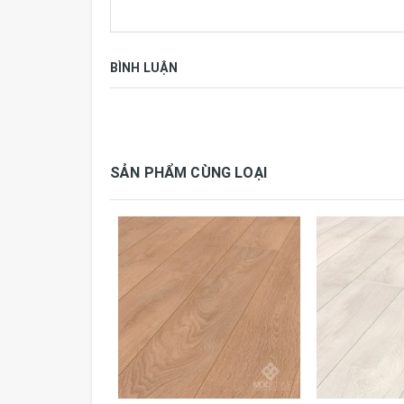
Sàn laminate – nền tảng cho cuộc sống kh
Người bị dị ứng cũng hoàn toàn thoải mái vớ
các vi sinh vật gây dị ứng phát triển.
BÌNH LUẬN
Sàn Laminate Krono Original® không có cơ
Sàn laminate Krono Original® không có cơ hội
bóng như mới.
SẢN PHẨM CÙNG LOẠI
Bạn hãy lựa chọn sàn laminate nơi giúp bạn có
Thông số kỹ thuật:
Thương hiệu
Krono Or
Tiêu chuẩn
AC5, E1,
Qui cách
1285 x 1