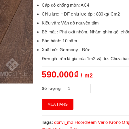
Cấp độ chống mòn: AC4
Chịu lực: HDF chịu lực ép : 830kg/ Cm2
Kiểu vân: Vân gỗ nguyên tấm
Bề mặt : Phủ oxit nhôm, Nhám ghim gỗ, chố
Bảo hành: 10 năm
Xuất xứ: Germany - Đức.
Đơn giá trên là giá của 1m2 vật tư. Chưa ba
590.000₫
/ m2
Số lượng
MUA HÀNG
Tags:
donvi_m2
Floordream Vario
Krono Orig