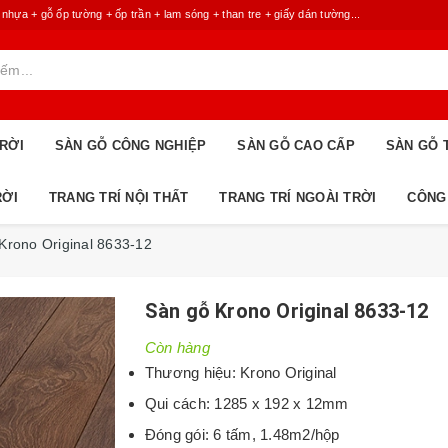
 + gỗ ốp tường + ốp trần + lam sóng + than tre + giấy dán tường...
RỜI
SÀN GỖ CÔNG NGHIỆP
SÀN GỖ CAO CẤP
SÀN GỖ 
RỜI
TRANG TRÍ NỘI THẤT
TRANG TRÍ NGOÀI TRỜI
CÔNG
Krono Original 8633-12
Sàn gỗ Krono Original 8633-12
Còn hàng
Thương hiệu: Krono Original
Qui cách: 1285 x 192 x 12mm
Đóng gói: 6 tấm, 1.48m2/hộp