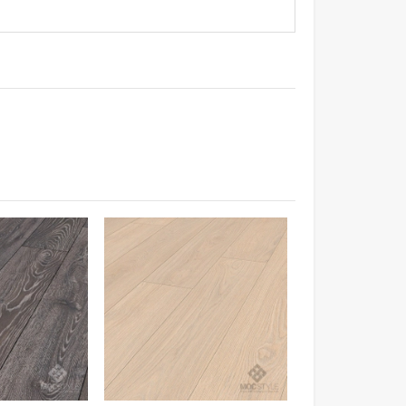
ung cấp nguồn dinh dưỡng và môi trường để
ate - chỉ cần lau bằng khăn ẩm sàn sẽ sáng