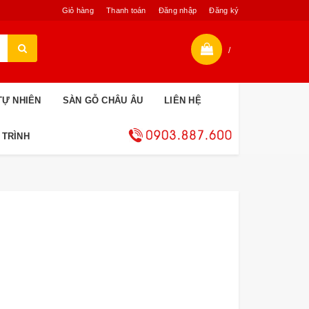
Giỏ hàng
Thanh toán
Đăng nhập
Đăng ký
/
TỰ NHIÊN
SÀN GỖ CHÂU ÂU
LIÊN HỆ
 TRÌNH