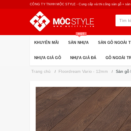
CÔNG TY TNHH MỘC STYLE - Cung cấp và thi công sàn gỗ + sàn nhựa
HOT
KHUYẾN MÃI
SÀN NHỰA
SÀN GỖ NGOÀI T
NHỰA GIẢ GỖ
NHỰA GIẢ ĐÁ
GỖ NGOÀI T
Trang chủ
Floordream Vario - 12mm
Sàn gỗ 