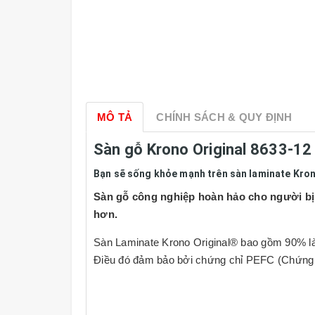
MÔ TẢ
CHÍNH SÁCH & QUY ĐỊNH
Sàn gỗ Krono Original 8633-12
Bạn sẽ sống khỏe mạnh trên sàn laminate Kro
Sàn gỗ công nghiệp hoàn hảo cho người bị d
hơn.
Sàn Laminate Krono Original® bao gồm 90% là
Điều đó đảm bảo bởi chứng chỉ PEFC (Chứng c
Sàn gỗ laminate
của Krono Original® có thể đ