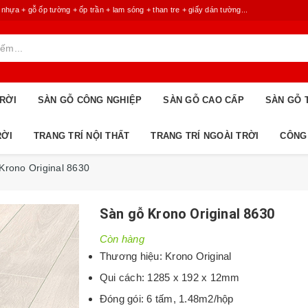
 + gỗ ốp tường + ốp trần + lam sóng + than tre + giấy dán tường...
RỜI
SÀN GỖ CÔNG NGHIỆP
SÀN GỖ CAO CẤP
SÀN GỖ 
RỜI
TRANG TRÍ NỘI THẤT
TRANG TRÍ NGOÀI TRỜI
CÔNG
Krono Original 8630
Sàn gỗ Krono Original 8630
Còn hàng
Thương hiệu: Krono Original
Qui cách: 1285 x 192 x 12mm
Đóng gói: 6 tấm, 1.48m2/hộp