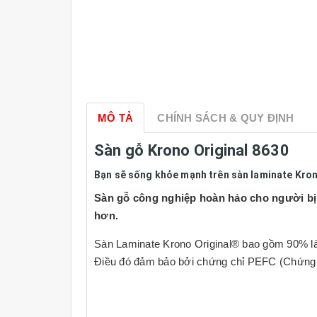
MÔ TẢ
CHÍNH SÁCH & QUY ĐỊNH
Sàn gỗ Krono Original 8630
Bạn sẽ sống khỏe mạnh trên sàn laminate Kro
Sàn gỗ công nghiệp hoàn hảo cho người bị d
hơn.
Sàn Laminate Krono Original® bao gồm 90% là
Điều đó đảm bảo bởi chứng chỉ PEFC (Chứng c
Sàn gỗ laminate của Krono Original® có thể 