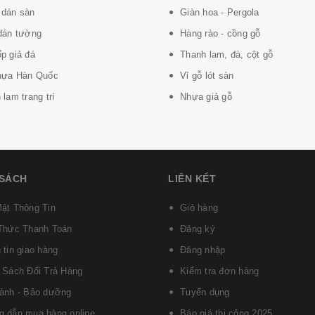
dán sàn
Giàn hoa - Pergola
dán tường
Hàng rào - cồng gỗ
p giả đá
Thanh lam, đà, cột gỗ
hựa Hàn Quốc
Vỉ gỗ lót sàn
lam trang trí
Nhựa giả gỗ
ử dụng trung bình
 SÁCH
LIÊN KẾT
ật Thông Tin
Giỏ hàng
Thức Thanh Toán
Đăng ký
 tin giao hàng
Đăng nhập
 Sách Đổi Trả Hàng
Kiểm tra đơn hàng
ành - Bảo dưỡng
Tuyển dụng
 dẫn mua hàng online
Báo giá thi công 2025