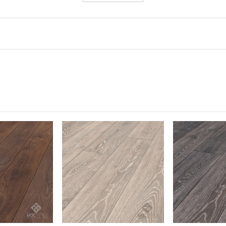
ỏe mạnh
i sàn Laminate Krono Original®: Các bề mặt sàn khép kín không c
 hội cho bụi
 cho bụi bám. Ngoài ra, bạn có thể làm sạch dễ dàng sàn gỗ lamin
 thể hít thở sâu trong ngôi nhà của mình!
iginal
 B1, Class 33
92 x 12 mm