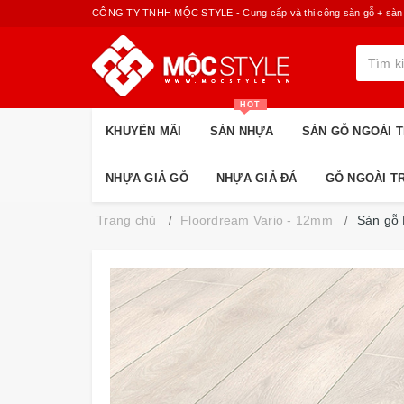
CÔNG TY TNHH MỘC STYLE - Cung cấp và thi công sàn gỗ + sàn nhựa
HOT
KHUYẾN MÃI
SÀN NHỰA
SÀN GỖ NGOÀI T
NHỰA GIẢ GỖ
NHỰA GIẢ ĐÁ
GỖ NGOÀI T
Trang chủ
Floordream Vario - 12mm
Sàn gỗ 