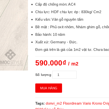
Cấp độ chống mòn: AC4
Chịu lực: HDF chịu lực ép : 830kg/ Cm2
Kiểu vân: Vân gỗ nguyên tấm
Bề mặt : Phủ oxit nhôm, Nhám ghim gỗ, chố
Bảo hành: 10 năm
Xuất xứ: Germany - Đức.
Đơn giá trên là giá của 1m2 vật tư. Chưa ba
590.000₫
/ m2
Số lượng
MUA HÀNG
Tags:
donvi_m2
Floordream Vario
Krono Orig