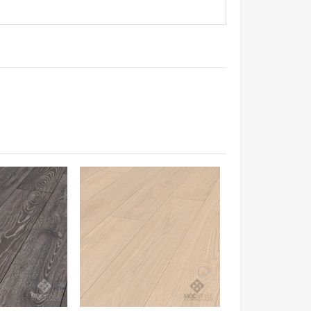
ung cấp nguồn dinh dưỡng và môi trường để
ate - chỉ cần lau bằng khăn ẩm sàn sẽ sáng