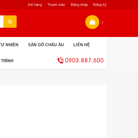
Giỏ hàng
Thanh toán
Đăng nhập
Đăng ký
/
TỰ NHIÊN
SÀN GỖ CHÂU ÂU
LIÊN HỆ
 TRÌNH