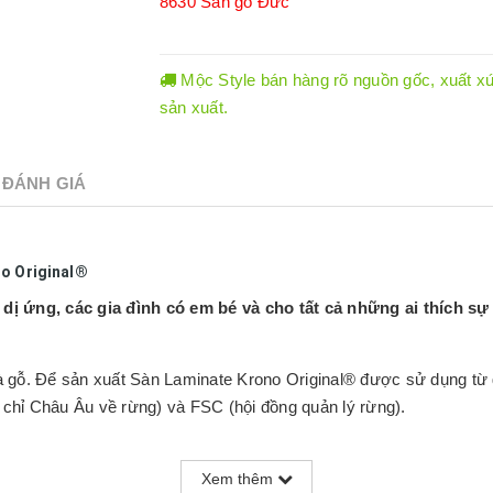
8630
Sàn gỗ Đức
Mộc Style bán hàng rõ nguồn gốc, xuất xứ.
sản xuất.
ĐÁNH GIÁ
no Original®
ị ứng, các gia đình có em bé và cho tất cả những ai thích sự 
 gỗ. Để sản xuất Sàn Laminate Krono Original® được sử dụng từ g
hỉ Châu Âu về rừng) và FSC (hội đồng quản lý rừng).
được giữ hoàn toàn sạch sẽ và không có các chất gây dị ứng như 
Xem thêm