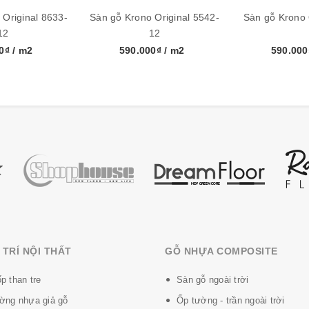
.48m2/hộp
 Original 8633-
Sàn gỗ Krono Original 5542-
Sàn gỗ Krono 
12
12
00₫
/ m2
590.000₫
/ m2
590.00
y
TRÍ NỘI THẤT
GỖ NHỰA COMPOSITE
p than tre
Sàn gỗ ngoài trời
ờng nhựa giả gỗ
Ốp tường - trần ngoài trời