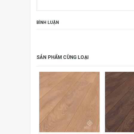
Sàn laminate – nền tảng cho cuộc sống kh
Người bị dị ứng cũng hoàn toàn thoải mái vớ
các vi sinh vật gây dị ứng phát triển.
BÌNH LUẬN
Sàn Laminate Krono Original® không có cơ
Sàn laminate Krono Original® không có cơ hội
bóng như mới.
SẢN PHẨM CÙNG LOẠI
Bạn hãy lựa chọn sàn laminate nơi giúp bạn có
Thông số kỹ thuật:
Thương hiệu
Krono Or
Tiêu chuẩn
AC5, E1,
Qui cách
1285 x 1