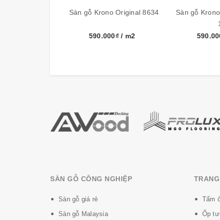
Đóng gói
6 tấm, 1
Sàn gỗ Krono Original 8634
Sàn gỗ Krono
Bảo hành sản phẩm
30 năm
590.000₫
/ m2
590.0
Xuất xứ
German
Cấu tạo sàn gỗ Krono-Original:
SÀN GỖ CÔNG NGHIỆP
TRANG 
Sàn gỗ giá rẻ
Tấm ố
Sàn gỗ Malaysia
Ốp tư