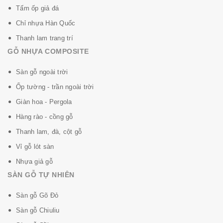
Tấm ốp giả đá
Sàn gỗ
Sàn gỗ
Sàn gỗ
Sàn g
Chỉ nhựa Hàn Quốc
Inovar Không
Inovar Chịu
Inovar Chống
Inova
Thanh lam trang trí
trầy xước
va đập
mài mòn
năng c
GỖ NHỰA COMPOSITE
nhiệt
Sàn gỗ ngoài trời
Ốp tường - trần ngoài trời
Giàn hoa - Pergola
Hàng rào - cồng gỗ
Thanh lam, đà, cột gỗ
Sàn gỗ
Sàn gỗ
Sàn gỗ
Sàn g
Vỉ gỗ lót sàn
Inovar Không
Inovar Chịu
Inovar Vệ
Inova
Nhựa giả gỗ
bám bẩn
được chất
sinh đơn
dung 
SÀN GỖ TỰ NHIÊN
hoen màu
tẩy rửa gia
giản
bọ ký 
dụng
Sàn gỗ Gõ Đỏ
Sàn gỗ Chiuliu