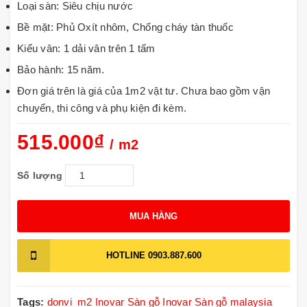
Loại sàn: Siêu chịu nước
Bề mặt: Phủ Oxít nhôm, Chống cháy tàn thuốc
Kiểu vân: 1 dải vân trên 1 tấm
Bảo hành: 15 năm.
Đơn giá trên là giá của 1m2 vật tư. Chưa bao gồm vận
chuyển, thi công và phụ kiện đi kèm.
515.000₫
/ m2
Số lượng
MUA HÀNG
HOTLINE
0903.887.600
Tags:
donvi_m2
Inovar
Sàn gỗ Inovar
Sàn gỗ malaysia