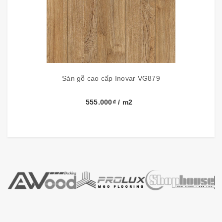
Sàn gỗ cao cấp Inovar VG879
Thông số kỹ thuật:
555.000₫
/ m2
Thương hiệu
Inovar
Kích thước
1285mm x 188mm x 12mm
Đóng gói
6 tấm, 1.45m2/hộp
Xuất xứ
Malaysia
Cấu tạo tấm Sàn gỗ INOVAR: