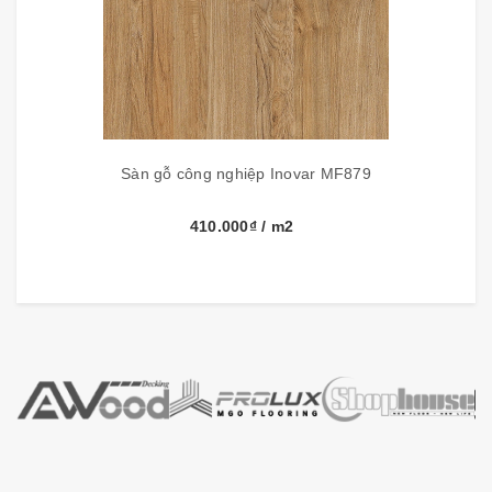
Sàn gỗ công nghiệp Inovar MF879
410.000₫
/ m2
Thông số kỹ thuật:
Thương hiệu
Inovar
Kích thước
1288mm x 192mm x 8mm
Đóng gói
8 tấm, 1.98m2/hộ
Xuất xứ
Malaysia