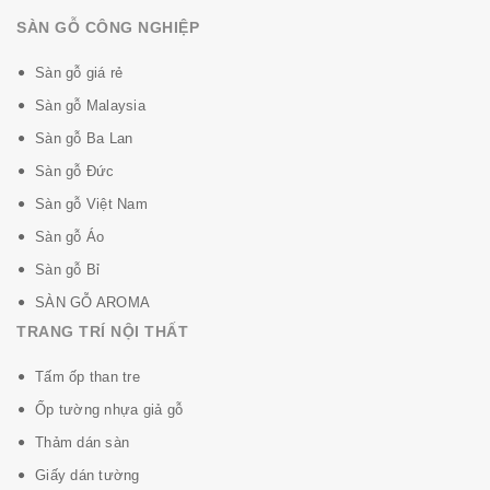
SÀN GỖ CÔNG NGHIỆP
Cấu tạo tấm Sàn gỗ INOVAR:
Sàn gỗ giá rẻ
Sàn gỗ Malaysia
Sàn gỗ Ba Lan
Sàn gỗ Đức
Sàn gỗ Việt Nam
Sàn gỗ Áo
Sàn gỗ Bỉ
SÀN GỖ AROMA
TRANG TRÍ NỘI THẤT
Tấm ốp than tre
Ốp tường nhựa giả gỗ
Thảm dán sàn
Giấy dán tường