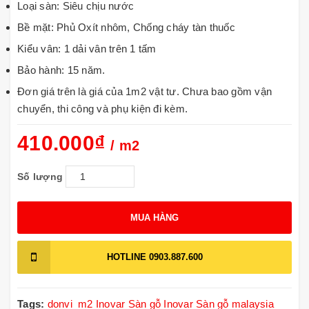
Loại sàn: Siêu chịu nước
Bề mặt: Phủ Oxít nhôm, Chống cháy tàn thuốc
Kiểu vân: 1 dải vân trên 1 tấm
Bảo hành: 15 năm.
Đơn giá trên là giá của 1m2 vật tư. Chưa bao gồm vận
chuyển, thi công và phụ kiện đi kèm.
410.000₫
/ m2
Số lượng
MUA HÀNG
HOTLINE
0903.887.600
Tags:
donvi_m2
Inovar
Sàn gỗ Inovar
Sàn gỗ malaysia