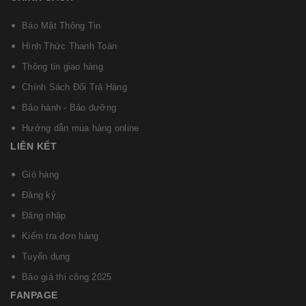
mép tăng khả năng chống ẩm, hệ thống khóa thông
minh, loại bỏ tiếng kêu.
Bảo Mật Thông Tin
Hình Thức Thanh Toán
Thông tin giao hàng
Chính Sách Đổi Trả Hàng
Bảo hành - Bảo dưỡng
Hướng dẫn mua hàng online
LIÊN KẾT
Giỏ hàng
Đăng ký
Đăng nhập
Kiểm tra đơn hàng
Tuyển dụng
Báo giá thi công 2025
FANPAGE