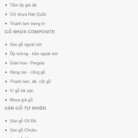
Tấm ốp giả đá
Chỉ nhựa Hàn Quốc
Sàn gỗ
Sàn gỗ
Sàn gỗ
Sàn g
Thanh lam trang trí
Inovar Không
Inovar Chịu
Inovar Chống
Inova
GỖ NHỰA COMPOSITE
trầy xước
va đập
mài mòn
năng c
nhiệt
Sàn gỗ ngoài trời
Ốp tường - trần ngoài trời
Giàn hoa - Pergola
Hàng rào - cồng gỗ
Thanh lam, đà, cột gỗ
Vỉ gỗ lót sàn
Sàn gỗ
Sàn gỗ
Sàn gỗ
Sàn g
Nhựa giả gỗ
Inovar Không
Inovar Chịu
Inovar Vệ
Inova
SÀN GỖ TỰ NHIÊN
bám bẩn
được chất
sinh đơn
dung 
Sàn gỗ Gõ Đỏ
hoen màu
tẩy rửa gia
giản
bọ ký 
dụng
Sàn gỗ Chiuliu