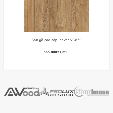
Sàn gỗ cao cấp Inovar VG879
Thông số kỹ thuật:
555.000₫
/ m2
Thương hiệu
Inovar
Kích thước
1285mm x 137mm x 12mm
Đóng gói
6 tấm, 1.05m2/hộp
Xuất xứ
Malaysia
Cấu tạo tấm Sàn gỗ INOVAR: