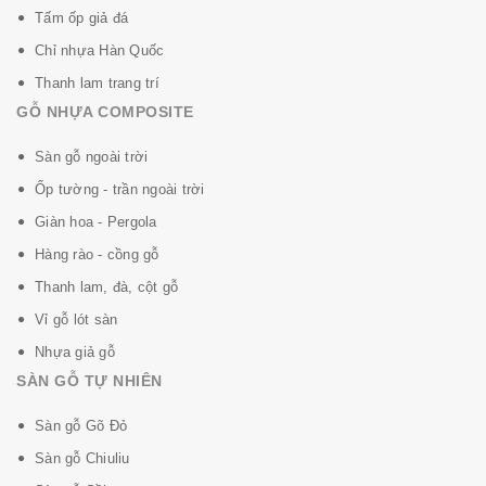
Tấm ốp giả đá
Sàn gỗ
Sàn gỗ
Sàn gỗ
Sàn g
Chỉ nhựa Hàn Quốc
Inovar Không
Inovar Chịu
Inovar Chống
Inova
Thanh lam trang trí
trầy xước
va đập
mài mòn
năng c
GỖ NHỰA COMPOSITE
nhiệt
Sàn gỗ ngoài trời
Ốp tường - trần ngoài trời
Giàn hoa - Pergola
Hàng rào - cồng gỗ
Thanh lam, đà, cột gỗ
Sàn gỗ
Sàn gỗ
Sàn gỗ
Sàn g
Vỉ gỗ lót sàn
Inovar Không
Inovar Chịu
Inovar Vệ
Inova
Nhựa giả gỗ
bám bẩn
được chất
sinh đơn
dung 
SÀN GỖ TỰ NHIÊN
hoen màu
tẩy rửa gia
giản
bọ ký 
dụng
Sàn gỗ Gõ Đỏ
Sàn gỗ Chiuliu