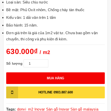
Loại sàn: Siêu chịu nước
Bề mặt: Phủ Oxít nhôm, Chống cháy tàn thuốc
Kiểu vân: 1 dải vân trên 1 tấm
Bảo hành: 15 năm.
Đơn giá trên là giá của 1m2 vật tư. Chưa bao gồm vận
chuyển, thi công và phụ kiện đi kèm.
630.000₫
/ m2
Số lượng
MUA HÀNG
HOTLINE
0903.887.600
Tags:
donvi_m2
Inovar
Sàn gỗ Inovar
Sàn gỗ malaysia