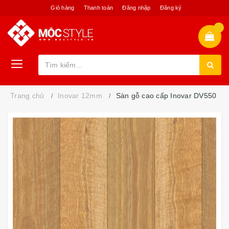
Giỏ hàng
Thanh toán
Đăng nhập
Đăng ký
Trang chủ
Inovar 12mm
Sàn gỗ cao cấp Inovar DV550