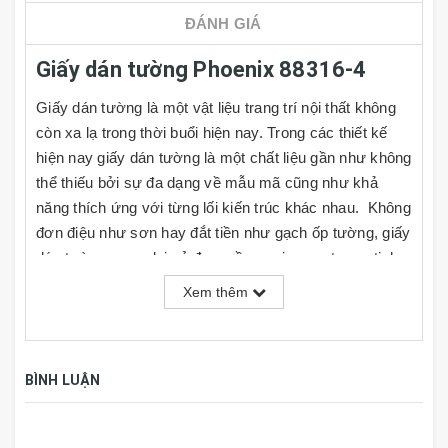
ĐÁNH GIÁ
Giấy dán tường Phoenix 88316-4
Giấy dán tường là một vật liệu trang trí nội thất không
còn xa lạ trong thời buổi hiện nay. Trong các thiết kế
hiện nay giấy dán tường là một chất liệu gần như không
thể thiếu bởi sự đa dạng về mẫu mã cũng như khả
năng thích ứng với từng lối kiến trúc khác nhau. Không
đơn điệu như sơn hay đắt tiền như gạch ốp tường, giấy
dán tường mang lại vẻ đẹp mềm mại, sang trọng, tinh
tế và rất đa dạng về kiểu mẫu cho người dùng lựa
Xem thêm
chọn, đồng thời giá cả cũng rất phải chăng. Cùng với
đó người dùng có thể tự do phối hợp theo ý thích hoặc
nhu cầu sử dụng của mình tại nhiều mảng tường khác
BÌNH LUẬN
nhau trong căn phòng.
TÍNH NĂNG GIẤY DÁN TƯỜNG