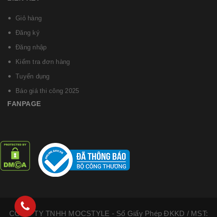
Giỏ hàng
Đăng ký
Đăng nhập
Kiểm tra đơn hàng
Tuyển dụng
Báo giá thi công 2025
FANPAGE
CÔNG TY TNHH MOCSTYLE - Số Giấy Phép ĐKKD / MST: