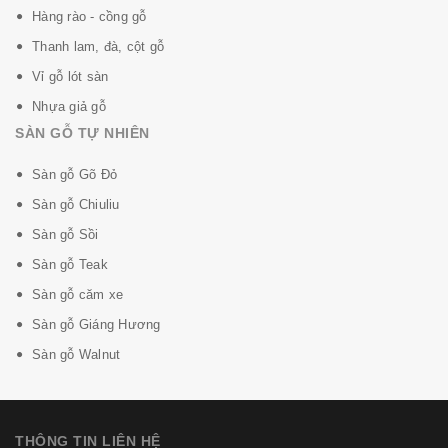
Hàng rào - cồng gỗ
Thanh lam, đà, cột gỗ
Vỉ gỗ lót sàn
Nhựa giả gỗ
SÀN GỖ TỰ NHIÊN
Sàn gỗ Gõ Đỏ
Sàn gỗ Chiuliu
Sàn gỗ Sồi
Sàn gỗ Teak
Sàn gỗ căm xe
Sàn gỗ Giáng Hương
Sàn gỗ Walnut
THÔNG TIN LIÊN HỆ