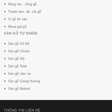
Hàng rào - cồng gỗ
Thanh lam, đà, cột gỗ
Vỉ gỗ lót sàn
Nhựa giả gỗ
SÀN GỖ TỰ NHIÊN
Sàn gỗ Gõ Đỏ
Sàn gỗ Chiuliu
Sàn gỗ Sồi
Sàn gỗ Teak
Sàn gỗ căm xe
Sàn gỗ Giáng Hương
Sàn gỗ Walnut
THÔNG TIN LIÊN HỆ