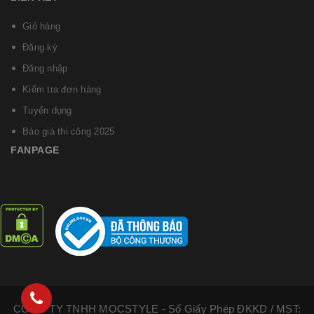
Giỏ hàng
Đăng ký
Đăng nhập
Kiểm tra đơn hàng
Tuyển dụng
Báo giá thi công 2025
FANPAGE
CÔNG TY TNHH MOCSTYLE - Số Giấy Phép ĐKKD / MST: