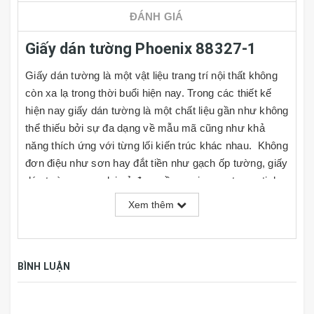
ĐÁNH GIÁ
Giấy dán tường Phoenix 88327-1
Giấy dán tường là một vật liệu trang trí nội thất không
còn xa lạ trong thời buổi hiện nay. Trong các thiết kế
hiện nay giấy dán tường là một chất liệu gần như không
thể thiếu bởi sự đa dạng về mẫu mã cũng như khả
năng thích ứng với từng lối kiến trúc khác nhau. Không
đơn điệu như sơn hay đắt tiền như gạch ốp tường, giấy
dán tường mang lại vẻ đẹp mềm mại, sang trọng, tinh
tế và rất đa dạng về kiểu mẫu cho người dùng lựa
Xem thêm
chọn, đồng thời giá cả cũng rất phải chăng. Cùng với
đó người dùng có thể tự do phối hợp theo ý thích hoặc
nhu cầu sử dụng của mình tại nhiều mảng tường khác
BÌNH LUẬN
nhau trong căn phòng.
TÍNH NĂNG GIẤY DÁN TƯỜNG