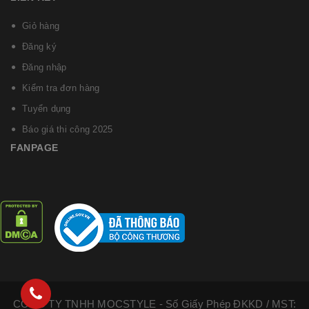
Giỏ hàng
Đăng ký
Đăng nhập
Kiểm tra đơn hàng
Tuyển dụng
Báo giá thi công 2025
FANPAGE
CÔNG TY TNHH MOCSTYLE - Số Giấy Phép ĐKKD / MST: