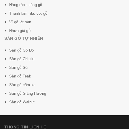
Hàng rào - cồng gỗ
Thanh lam, đà, cột gỗ
Vỉ gỗ lót sàn
Nhựa giả gỗ
SÀN GỖ TỰ NHIÊN
Sàn gỗ Gõ Đỏ
Sàn gỗ Chiuliu
Sàn gỗ Sồi
Sàn gỗ Teak
Sàn gỗ căm xe
Sàn gỗ Giáng Hương
Sàn gỗ Walnut
THÔNG TIN LIÊN HỆ