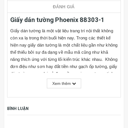
ĐÁNH GIÁ
Giấy dán tường Phoenix 88303-1
Giấy dán tường là một vật liệu trang trí nội thất không
còn xa lạ trong thời buổi hiện nay. Trong các thiết kế
hiện nay giấy dán tường là một chất liệu gần như không
thể thiếu bởi sự đa dạng về mẫu mã cũng như khả
năng thích ứng với từng lối kiến trúc khác nhau. Không
đơn điệu như sơn hay đắt tiền như gạch ốp tường, giấy
dán tường mang lại vẻ đẹp mềm mại, sang trọng, tinh
tế và rất đa dạng về kiểu mẫu cho người dùng lựa
Xem thêm
chọn, đồng thời giá cả cũng rất phải chăng. Cùng với
đó người dùng có thể tự do phối hợp theo ý thích hoặc
nhu cầu sử dụng của mình tại nhiều mảng tường khác
BÌNH LUẬN
nhau trong căn phòng.
TÍNH NĂNG GIẤY DÁN TƯỜNG