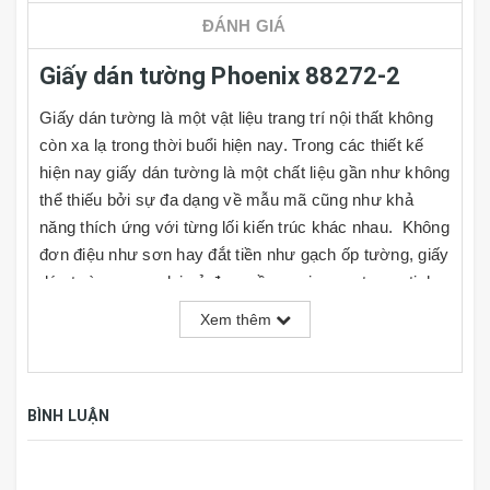
ĐÁNH GIÁ
Giấy dán tường Phoenix 88272-2
Giấy dán tường là một vật liệu trang trí nội thất không
còn xa lạ trong thời buổi hiện nay. Trong các thiết kế
hiện nay giấy dán tường là một chất liệu gần như không
thể thiếu bởi sự đa dạng về mẫu mã cũng như khả
năng thích ứng với từng lối kiến trúc khác nhau. Không
đơn điệu như sơn hay đắt tiền như gạch ốp tường, giấy
dán tường mang lại vẻ đẹp mềm mại, sang trọng, tinh
tế và rất đa dạng về kiểu mẫu cho người dùng lựa
Xem thêm
chọn, đồng thời giá cả cũng rất phải chăng. Cùng với
đó người dùng có thể tự do phối hợp theo ý thích hoặc
nhu cầu sử dụng của mình tại nhiều mảng tường khác
BÌNH LUẬN
nhau trong căn phòng.
TÍNH NĂNG GIẤY DÁN TƯỜNG