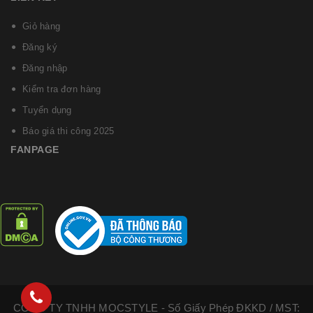
Giỏ hàng
Đăng ký
Đăng nhập
Kiểm tra đơn hàng
Tuyển dụng
Báo giá thi công 2025
FANPAGE
CÔNG TY TNHH MOCSTYLE - Số Giấy Phép ĐKKD / MST: