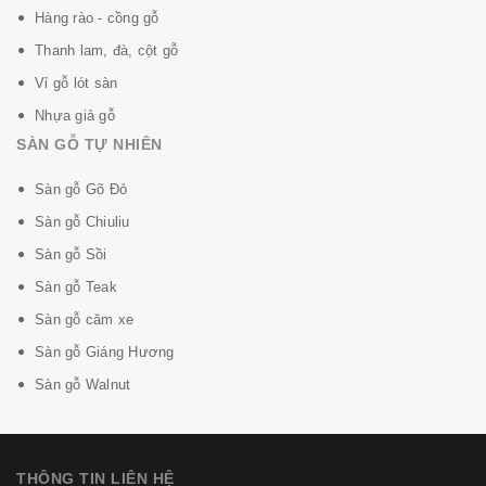
Hàng rào - cồng gỗ
Thanh lam, đà, cột gỗ
Vỉ gỗ lót sàn
Nhựa giả gỗ
SÀN GỖ TỰ NHIÊN
Sàn gỗ Gõ Đỏ
Sàn gỗ Chiuliu
Sàn gỗ Sồi
Sàn gỗ Teak
Sàn gỗ căm xe
Sàn gỗ Giáng Hương
Sàn gỗ Walnut
THÔNG TIN LIÊN HỆ