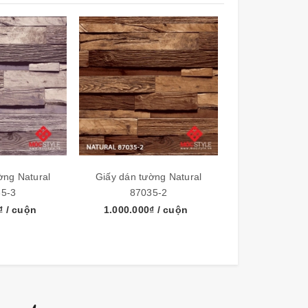
ờng Natural
Giấy dán tường Natural
Giấy dán tườ
5-3
87035-2
87035
0₫
/ cuộn
1.000.000₫
/ cuộn
1.000.000