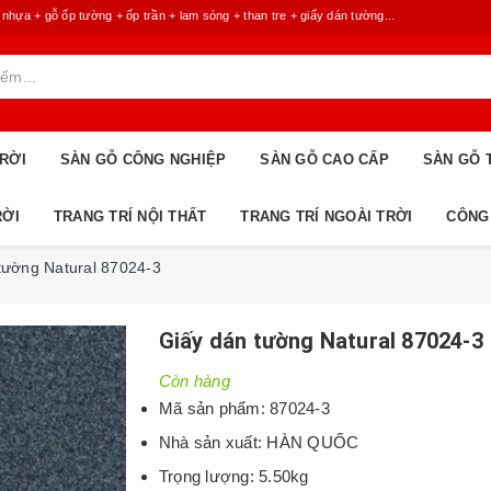
 + gỗ ốp tường + ốp trần + lam sóng + than tre + giấy dán tường...
RỜI
SÀN GỖ CÔNG NGHIỆP
SÀN GỖ CAO CẤP
SÀN GỖ 
RỜI
TRANG TRÍ NỘI THẤT
TRANG TRÍ NGOÀI TRỜI
CÔNG
tường Natural 87024-3
Giấy dán tường Natural 87024-3
Còn hàng
Mã sản phẩm: 87024-3
Nhà sản xuất: HÀN QUỐC
Trọng lượng: 5.50kg