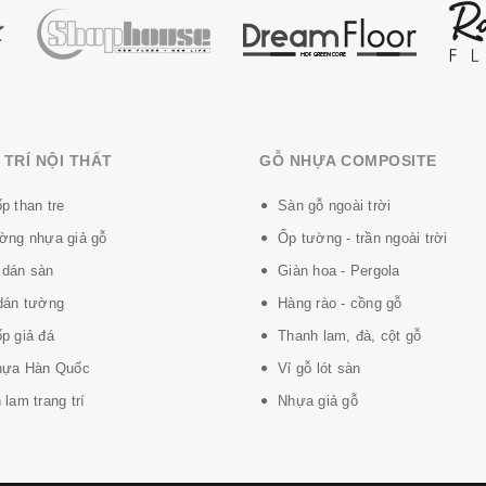
TRÍ NỘI THẤT
GỖ NHỰA COMPOSITE
p than tre
Sàn gỗ ngoài trời
ờng nhựa giả gỗ
Ốp tường - trần ngoài trời
dán sàn
Giàn hoa - Pergola
dán tường
Hàng rào - cồng gỗ
p giả đá
Thanh lam, đà, cột gỗ
hựa Hàn Quốc
Vỉ gỗ lót sàn
lam trang trí
Nhựa giả gỗ