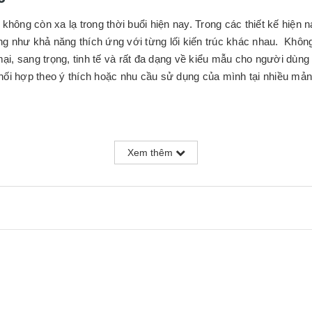
ất không còn xa lạ trong thời buổi hiện nay. Trong các thiết kế hiện
g như khả năng thích ứng với từng lối kiến trúc khác nhau. Khôn
, sang trọng, tinh tế và rất đa dạng về kiểu mẫu cho người dùng l
hối hợp theo ý thích hoặc nhu cầu sử dụng của mình tại nhiều m
Xem thêm
à phòng vắt khô.
 hàng.
í.