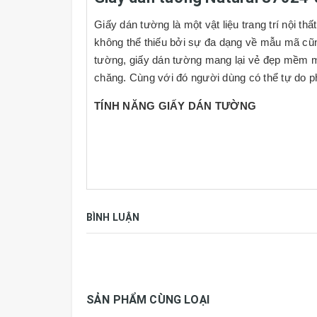
Giấy dán tường là một vật liệu trang trí nội th
không thể thiếu bởi sự đa dạng về mẫu mã cũn
tường, giấy dán tường mang lại vẻ đẹp mềm mại
chăng. Cùng với đó người dùng có thể tự do p
TÍNH NĂNG GIẤY DÁN TƯỜNG
- Flashlight:
Chịu được ánh sáng mặt trời.
- Washable:
Vệ sinh bằng khăn với nước và x
-
Peelable:
Giấy 2 lớp.
BÌNH LUẬN
-
Straight-Match:
Ghép bông (hoa văn) thẳng
-
Straight-Match:
Ghép bông (hoa văn) sát m
SẢN PHẨM CÙNG LOẠI