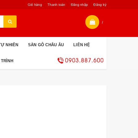
Giỏ hàng
Thanh toán
Đăng nhập
Đăng ký
/
TỰ NHIÊN
SÀN GỖ CHÂU ÂU
LIÊN HỆ
 TRÌNH