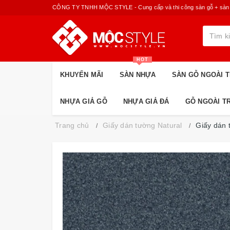
CÔNG TY TNHH MỘC STYLE - Cung cấp và thi công sàn gỗ + sàn nhựa
HOT
KHUYẾN MÃI
SÀN NHỰA
SÀN GỖ NGOÀI T
NHỰA GIẢ GỖ
NHỰA GIẢ ĐÁ
GỖ NGOÀI T
Trang chủ
Giấy dán tường Natural
Giấy dán 