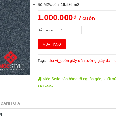
Số M2/cuộn: 16.536 m2
1.000.000₫
/ cuộn
Số lượng
MUA HÀNG
Tags:
donvi_cuộn
giấy dán tường
giấy dán t
Mộc Style bán hàng rõ nguồn gốc, xuất xứ.
sản xuất.
ĐÁNH GIÁ
3