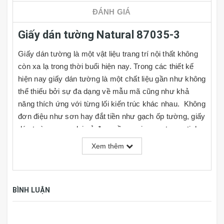
ĐÁNH GIÁ
Giấy dán tường Natural 87035-3
Giấy dán tường là một vật liệu trang trí nội thất không
còn xa lạ trong thời buổi hiện nay. Trong các thiết kế
hiện nay giấy dán tường là một chất liệu gần như không
thể thiếu bởi sự đa dạng về mẫu mã cũng như khả
năng thích ứng với từng lối kiến trúc khác nhau. Không
đơn điệu như sơn hay đắt tiền như gạch ốp tường, giấy
dán tường mang lại vẻ đẹp mềm mại, sang trọng, tinh
tế và rất đa dạng về kiểu mẫu cho người dùng lựa
Xem thêm
chọn, đồng thời giá cả cũng rất phải chăng. Cùng với
đó người dùng có thể tự do phối hợp theo ý thích hoặc
nhu cầu sử dụng của mình tại nhiều mảng tường khác
BÌNH LUẬN
nhau trong căn phòng.
TÍNH NĂNG GIẤY DÁN TƯỜNG