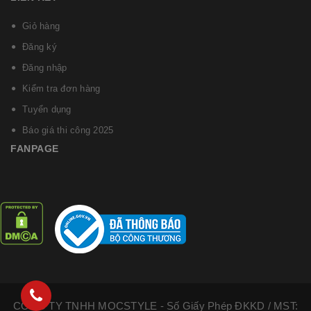
Giỏ hàng
Đăng ký
Đăng nhập
Kiểm tra đơn hàng
Tuyển dụng
Báo giá thi công 2025
FANPAGE
CÔNG TY TNHH MOCSTYLE - Số Giấy Phép ĐKKD / MST: