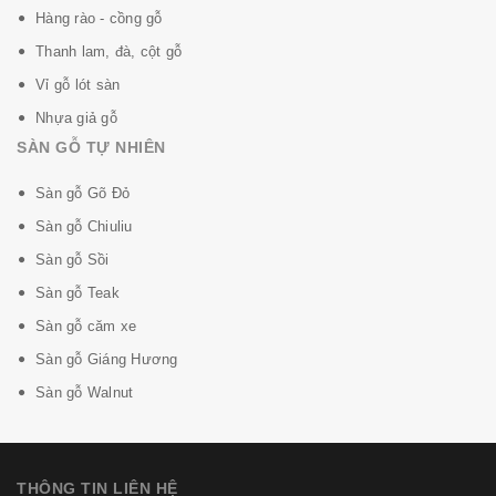
Hàng rào - cồng gỗ
Thanh lam, đà, cột gỗ
Vỉ gỗ lót sàn
Nhựa giả gỗ
SÀN GỖ TỰ NHIÊN
Sàn gỗ Gõ Đỏ
Sàn gỗ Chiuliu
Sàn gỗ Sồi
Sàn gỗ Teak
Sàn gỗ căm xe
Sàn gỗ Giáng Hương
Sàn gỗ Walnut
THÔNG TIN LIÊN HỆ