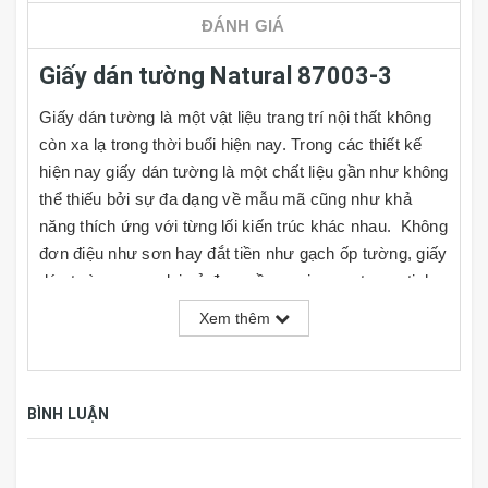
ĐÁNH GIÁ
Giấy dán tường Natural 87003-3
Giấy dán tường là một vật liệu trang trí nội thất không
còn xa lạ trong thời buổi hiện nay. Trong các thiết kế
hiện nay giấy dán tường là một chất liệu gần như không
thể thiếu bởi sự đa dạng về mẫu mã cũng như khả
năng thích ứng với từng lối kiến trúc khác nhau. Không
đơn điệu như sơn hay đắt tiền như gạch ốp tường, giấy
dán tường mang lại vẻ đẹp mềm mại, sang trọng, tinh
tế và rất đa dạng về kiểu mẫu cho người dùng lựa
Xem thêm
chọn, đồng thời giá cả cũng rất phải chăng. Cùng với
đó người dùng có thể tự do phối hợp theo ý thích hoặc
nhu cầu sử dụng của mình tại nhiều mảng tường khác
BÌNH LUẬN
nhau trong căn phòng.
TÍNH NĂNG GIẤY DÁN TƯỜNG