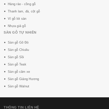
Hàng rào - cồng gỗ
Thanh lam, đà, cột gỗ
Vỉ gỗ lót sàn
Nhựa giả gỗ
SÀN GỖ TỰ NHIÊN
Sàn gỗ Gõ Đỏ
Sàn gỗ Chiuliu
Sàn gỗ Sồi
Sàn gỗ Teak
Sàn gỗ căm xe
Sàn gỗ Giáng Hương
Sàn gỗ Walnut
THÔNG TIN LIÊN HỆ