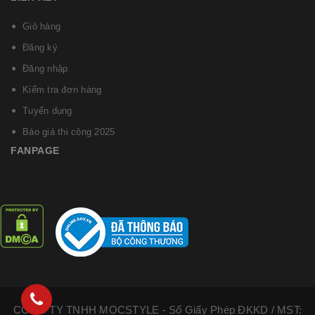
Giỏ hàng
Đăng ký
Đăng nhập
Kiểm tra đơn hàng
Tuyển dụng
Báo giá thi công 2025
FANPAGE
CÔNG TY TNHH MOCSTYLE - Số Giấy Phép ĐKKD / MST: