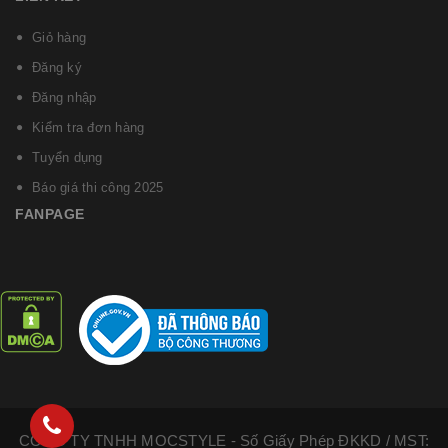
Giỏ hàng
Đăng ký
Đăng nhập
Kiểm tra đơn hàng
Tuyển dụng
Báo giá thi công 2025
FANPAGE
CÔNG TY TNHH MOCSTYLE - Số Giấy Phép ĐKKD / MST: