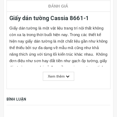
ĐÁNH GIÁ
Giấy dán tường Cassia 8661-1
Giấy dán tường là một vật liệu trang trí nội thất không
còn xa lạ trong thời buổi hiện nay. Trong các thiết kế
hiện nay giấy dán tường là một chất liệu gần như không
thể thiếu bởi sự đa dạng về mẫu mã cũng như khả
năng thích ứng với từng lối kiến trúc khác nhau. Không
đơn điệu như sơn hay đắt tiền như gạch ốp tường, giấy
dán tường mang lại vẻ đẹp mềm mại, sang trọng, tinh
tế và rất đa dạng về kiểu mẫu cho người dùng lựa
Xem thêm
chọn, đồng thời giá cả cũng rất phải chăng. Cùng với
đó người dùng có thể tự do phối hợp theo ý thích hoặc
nhu cầu sử dụng của mình tại nhiều mảng tường khác
BÌNH LUẬN
nhau trong căn phòng.
TÍNH NĂNG GIẤY DÁN TƯỜNG