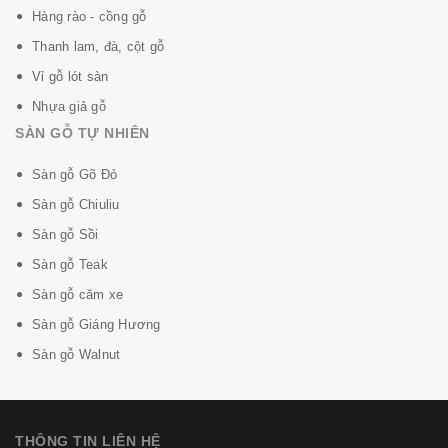
Hàng rào - cồng gỗ
Thanh lam, đà, cột gỗ
Vỉ gỗ lót sàn
Nhựa giả gỗ
SÀN GỖ TỰ NHIÊN
Sàn gỗ Gõ Đỏ
Sàn gỗ Chiuliu
Sàn gỗ Sồi
Sàn gỗ Teak
Sàn gỗ căm xe
Sàn gỗ Giáng Hương
Sàn gỗ Walnut
THÔNG TIN LIÊN HỆ