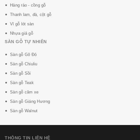
Hàng rào - cồng gỗ
Thanh lam, đà, cột gỗ
Vỉ gỗ lót sàn
Nhựa giả gỗ
SÀN GỖ TỰ NHIÊN
Sàn gỗ Gõ Đỏ
Sàn gỗ Chiuliu
Sàn gỗ Sồi
Sàn gỗ Teak
Sàn gỗ căm xe
Sàn gỗ Giáng Hương
Sàn gỗ Walnut
THÔNG TIN LIÊN HỆ