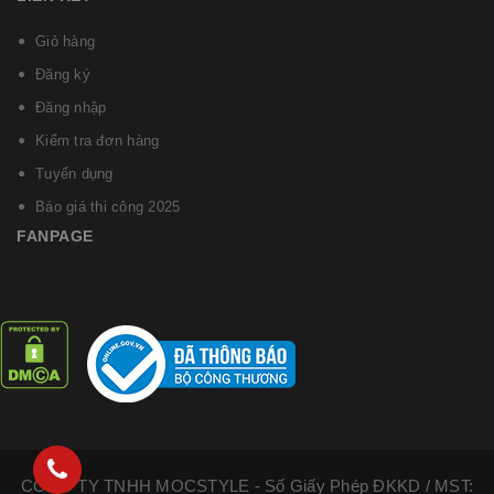
Giỏ hàng
Đăng ký
Đăng nhập
Kiểm tra đơn hàng
Tuyển dụng
Báo giá thi công 2025
FANPAGE
CÔNG TY TNHH MOCSTYLE - Số Giấy Phép ĐKKD / MST: