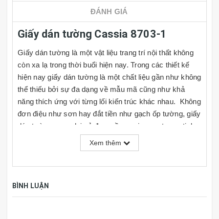
ĐÁNH GIÁ
Giấy dán tường Cassia 8703-1
Giấy dán tường là một vật liệu trang trí nội thất không
còn xa lạ trong thời buổi hiện nay. Trong các thiết kế
hiện nay giấy dán tường là một chất liệu gần như không
thể thiếu bởi sự đa dạng về mẫu mã cũng như khả
năng thích ứng với từng lối kiến trúc khác nhau. Không
đơn điệu như sơn hay đắt tiền như gạch ốp tường, giấy
dán tường mang lại vẻ đẹp mềm mại, sang trọng, tinh
tế và rất đa dạng về kiểu mẫu cho người dùng lựa
Xem thêm
chọn, đồng thời giá cả cũng rất phải chăng. Cùng với
đó người dùng có thể tự do phối hợp theo ý thích hoặc
nhu cầu sử dụng của mình tại nhiều mảng tường khác
BÌNH LUẬN
nhau trong căn phòng.
TÍNH NĂNG GIẤY DÁN TƯỜNG