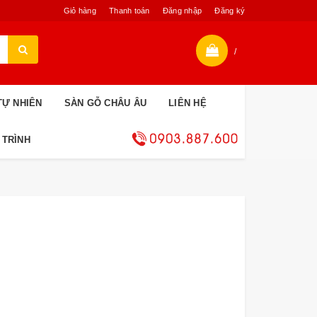
Giỏ hàng
Thanh toán
Đăng nhập
Đăng ký
/
TỰ NHIÊN
SÀN GỖ CHÂU ÂU
LIÊN HỆ
 TRÌNH