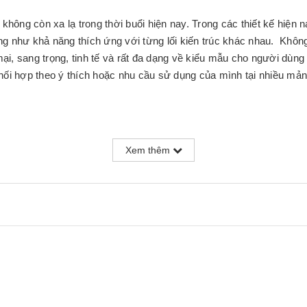
ất không còn xa lạ trong thời buổi hiện nay. Trong các thiết kế hiện
g như khả năng thích ứng với từng lối kiến trúc khác nhau. Khôn
, sang trọng, tinh tế và rất đa dạng về kiểu mẫu cho người dùng l
hối hợp theo ý thích hoặc nhu cầu sử dụng của mình tại nhiều m
Xem thêm
à phòng vắt khô.
 hàng.
í.