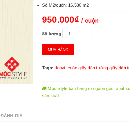
Số M2/cuộn: 16.536 m2
950.000₫
/ cuộn
Số lượng
MUA HÀNG
Tags:
donvi_cuộn
giấy dán tường
giấy dán 
Mộc Style bán hàng rõ nguồn gốc, xuất xứ.
sản xuất.
ĐÁNH GIÁ