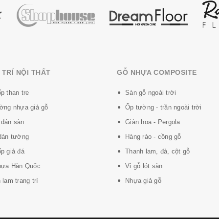
TRÍ NỘI THẤT
GỖ NHỰA COMPOSITE
p than tre
Sàn gỗ ngoài trời
ờng nhựa giả gỗ
Ốp tường - trần ngoài trời
dán sàn
Giàn hoa - Pergola
dán tường
Hàng rào - cồng gỗ
p giả đá
Thanh lam, đà, cột gỗ
hựa Hàn Quốc
Vỉ gỗ lót sàn
lam trang trí
Nhựa giả gỗ