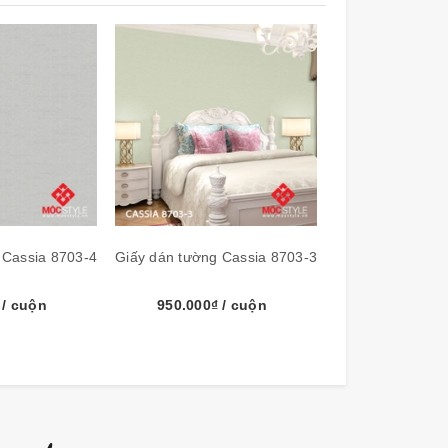
 Cassia 8703-4
Giấy dán tường Cassia 8703-3
Giấy dán tường 
₫
/ cuộn
950.000₫
/ cuộn
950.000₫