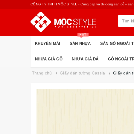
CÔNG TY TNHH MỘC STYLE - Cung cấp và thi công sàn gỗ + sàn nhựa
HOT
KHUYẾN MÃI
SÀN NHỰA
SÀN GỖ NGOÀI T
NHỰA GIẢ GỖ
NHỰA GIẢ ĐÁ
GỖ NGOÀI T
Trang chủ
Giấy dán tường Cassia
Giấy dán 