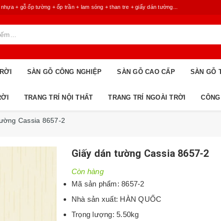
 + gỗ ốp tường + ốp trần + lam sóng + than tre + giấy dán tường...
RỜI
SÀN GỖ CÔNG NGHIỆP
SÀN GỖ CAO CẤP
SÀN GỖ 
RỜI
TRANG TRÍ NỘI THẤT
TRANG TRÍ NGOÀI TRỜI
CÔNG
tường Cassia 8657-2
Giấy dán tường Cassia 8657-2
Còn hàng
Mã sản phẩm: 8657-2
Nhà sản xuất: HÀN QUỐC
Trọng lượng: 5.50kg