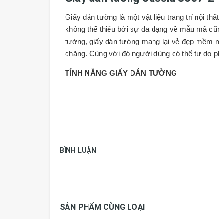
Giấy dán tường là một vật liệu trang trí nội th
không thể thiếu bởi sự đa dạng về mẫu mã cũn
tường, giấy dán tường mang lại vẻ đẹp mềm mại
chăng. Cùng với đó người dùng có thể tự do p
TÍNH NĂNG GIẤY DÁN TƯỜNG
- Flashlight:
Chịu được ánh sáng mặt trời.
- Washable:
Vệ sinh bằng khăn với nước và x
-
Peelable:
Giấy 2 lớp.
BÌNH LUẬN
-
Straight-Match:
Ghép bông (hoa văn) thẳng
-
Straight-Match:
Ghép bông (hoa văn) sát m
SẢN PHẨM CÙNG LOẠI