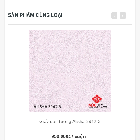
Bề mặt p
hủ clemastic
SẢN PHẨM CÙNG LOẠI
Không phai mầu bạc mầu.
Chống thấm, chống rêu mốc.
Chống trầy xước
Dễ dàng cọ rửa bề mặt bằng xà phòng, nước, khăn
ướt.
Khả năng chịu kiềm, axit
Thân thiện với môi trường, khí hậu,không độc hại
Tiết kiệm nguyên liệu
Thi công nhanh gọn, sạch sẽ
Độ bám dính cao với keo khi thi công riêng
Giấy dán tường Alisha 3942-3
950.000₫
/ cuộn