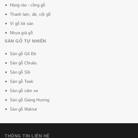
Hàng rào - cồng gỗ
Thanh lam, đà, cột gỗ
Vỉ gỗ lót sàn
Nhựa giả gỗ
SÀN GỖ TỰ NHIÊN
Sàn gỗ Gõ Đỏ
Sàn gỗ Chiuliu
Sàn gỗ Sồi
Sàn gỗ Teak
Sàn gỗ căm xe
Sàn gỗ Giáng Hương
Sàn gỗ Walnut
THÔNG TIN LIÊN HỆ