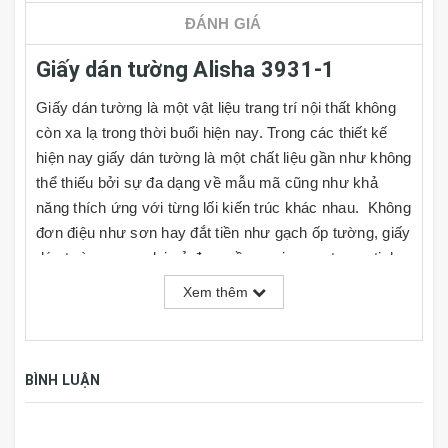
ĐÁNH GIÁ
Giấy dán tường Alisha 3931-1
Giấy dán tường là một vật liệu trang trí nội thất không
còn xa lạ trong thời buổi hiện nay. Trong các thiết kế
hiện nay giấy dán tường là một chất liệu gần như không
thể thiếu bởi sự đa dạng về mẫu mã cũng như khả
năng thích ứng với từng lối kiến trúc khác nhau. Không
đơn điệu như sơn hay đắt tiền như gạch ốp tường, giấy
dán tường mang lại vẻ đẹp mềm mại, sang trọng, tinh
tế và rất đa dạng về kiểu mẫu cho người dùng lựa
Xem thêm
chọn, đồng thời giá cả cũng rất phải chăng. Cùng với
đó người dùng có thể tự do phối hợp theo ý thích hoặc
nhu cầu sử dụng của mình tại nhiều mảng tường khác
BÌNH LUẬN
nhau trong căn phòng.
Đặc tính của Giấy Dán Tường - Tranh Dán Tường
Hàn Quốc: