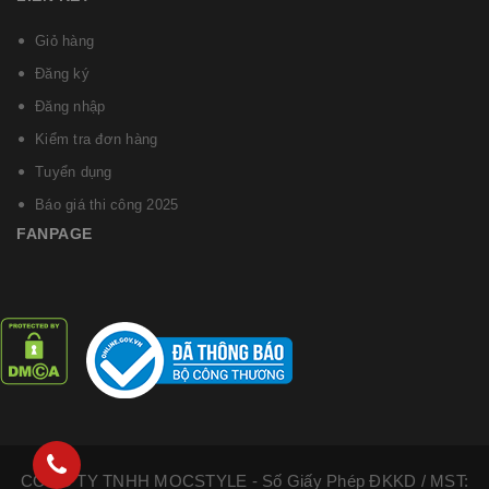
Giỏ hàng
Đăng ký
Đăng nhập
Kiểm tra đơn hàng
Tuyển dụng
Báo giá thi công 2025
FANPAGE
CÔNG TY TNHH MOCSTYLE - Số Giấy Phép ĐKKD / MST: