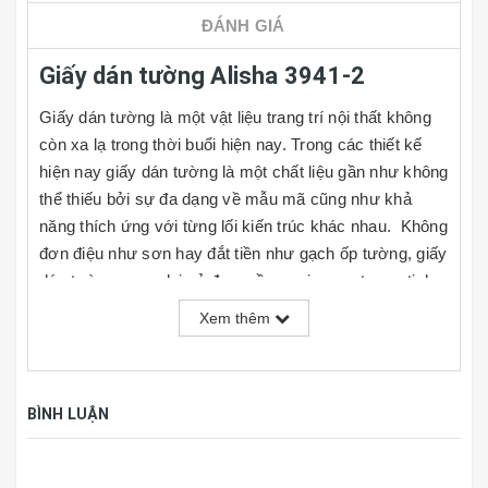
ĐÁNH GIÁ
Giấy dán tường Alisha 3941-2
Giấy dán tường là một vật liệu trang trí nội thất không
còn xa lạ trong thời buổi hiện nay. Trong các thiết kế
hiện nay giấy dán tường là một chất liệu gần như không
thể thiếu bởi sự đa dạng về mẫu mã cũng như khả
năng thích ứng với từng lối kiến trúc khác nhau. Không
đơn điệu như sơn hay đắt tiền như gạch ốp tường, giấy
dán tường mang lại vẻ đẹp mềm mại, sang trọng, tinh
tế và rất đa dạng về kiểu mẫu cho người dùng lựa
Xem thêm
chọn, đồng thời giá cả cũng rất phải chăng. Cùng với
đó người dùng có thể tự do phối hợp theo ý thích hoặc
nhu cầu sử dụng của mình tại nhiều mảng tường khác
BÌNH LUẬN
nhau trong căn phòng.
Đặc tính của Giấy Dán Tường - Tranh Dán Tường
Hàn Quốc: