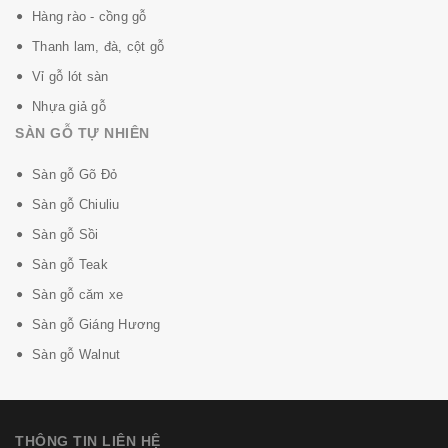
Hàng rào - cồng gỗ
Thanh lam, đà, cột gỗ
Vỉ gỗ lót sàn
Nhựa giả gỗ
SÀN GỖ TỰ NHIÊN
Sàn gỗ Gõ Đỏ
Sàn gỗ Chiuliu
Sàn gỗ Sồi
Sàn gỗ Teak
Sàn gỗ căm xe
Sàn gỗ Giáng Hương
Sàn gỗ Walnut
THÔNG TIN LIÊN HỆ