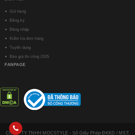
Giỏ hàng
Đăng ký
Đăng nhập
Kiểm tra đơn hàng
Tuyển dụng
Báo giá thi công 2025
FANPAGE
CÔNG TY TNHH MOCSTYLE - Số Giấy Phép ĐKKD / MST: