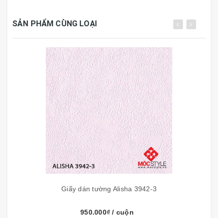
Bề mặt p
hủ clemastic
SẢN PHẨM CÙNG LOẠI
Không phai mầu bạc mầu.
Chống thấm, chống rêu mốc.
Chống trầy xước
Dễ dàng cọ rửa bề mặt bằng xà phòng, nước, khăn
ướt.
Khả năng chịu kiềm, axit
Thân thiện với môi trường, khí hậu,không độc hại
Tiết kiệm nguyên liệu
Thi công nhanh gọn, sạch sẽ
Độ bám dính cao với keo khi thi công riêng
Giấy dán tường Alisha 3942-3
950.000₫
/ cuộn