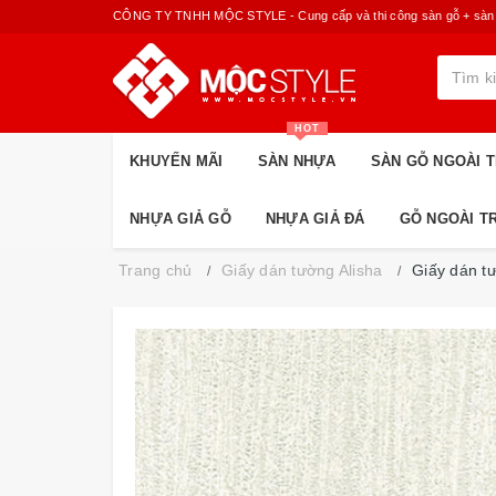
CÔNG TY TNHH MỘC STYLE - Cung cấp và thi công sàn gỗ + sàn nhựa
HOT
KHUYẾN MÃI
SÀN NHỰA
SÀN GỖ NGOÀI T
NHỰA GIẢ GỖ
NHỰA GIẢ ĐÁ
GỖ NGOÀI T
Trang chủ
Giấy dán tường Alisha
Giấy dán t