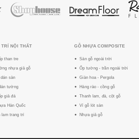
TRÍ NỘI THẤT
GỖ NHỰA COMPOSITE
p than tre
Sàn gỗ ngoài trời
ờng nhựa giả gỗ
Ốp tường - trần ngoài trời
dán sàn
Giàn hoa - Pergola
dán tường
Hàng rào - cồng gỗ
p giả đá
Thanh lam, đà, cột gỗ
hựa Hàn Quốc
Vỉ gỗ lót sàn
lam trang trí
Nhựa giả gỗ