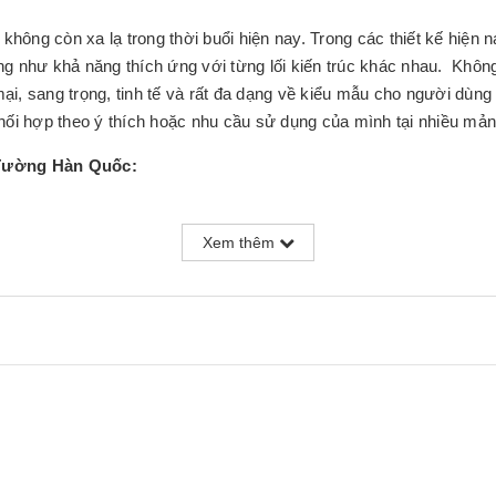
ất không còn xa lạ trong thời buổi hiện nay. Trong các thiết kế hiện
g như khả năng thích ứng với từng lối kiến trúc khác nhau. Khôn
, sang trọng, tinh tế và rất đa dạng về kiểu mẫu cho người dùng l
hối hợp theo ý thích hoặc nhu cầu sử dụng của mình tại nhiều m
 Tường Hàn Quốc:
Xem thêm
khăn ướt.
hại