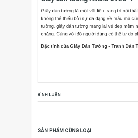
Giấy dán tường là một vật liệu trang trí nội th
không thể thiếu bởi sự đa dạng về mẫu mã cũn
tường, giấy dán tường mang lại vẻ đẹp mềm mại
chăng. Cùng với đó người dùng có thể tự do p
Đặc tính của Giấy Dán Tường - Tranh Dán
Bề mặt p
hủ clemastic
Không phai mầu bạc mầu.
Chống thấm, chống rêu mốc.
Chống trầy xước
Dễ dàng cọ rửa bề mặt bằng xà phòng, nước, 
BÌNH LUẬN
Khả năng chịu kiềm, axit
Thân thiện với môi trường, khí hậu,không độc 
Tiết kiệm nguyên liệu
Thi công nhanh gọn, sạch sẽ
Độ bám dính cao với keo khi thi công riêng
SẢN PHẨM CÙNG LOẠI