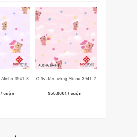
 Alisha 3941-3
Giấy dán tường Alisha 3941-2
Giấy dán tường 
₫
/ cuộn
950.000₫
/ cuộn
950.000₫