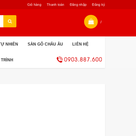
Giỏ hàng
Thanh toán
Đăng nhập
Đăng ký
/
TỰ NHIÊN
SÀN GỖ CHÂU ÂU
LIÊN HỆ
 TRÌNH