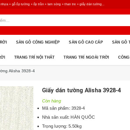
 + gỗ ốp tường + ốp trần + lam sóng + than tre + giấy dán tường...
RỜI
SÀN GỖ CÔNG NGHIỆP
SÀN GỖ CAO CẤP
SÀN GỖ 
RỜI
TRANG TRÍ NỘI THẤT
TRANG TRÍ NGOÀI TRỜI
CÔNG
ường Alisha 3928-4
Giấy dán tường Alisha 3928-4
Còn hàng
Mã sản phẩm: 3928-4
Nhà sản xuất: HÀN QUỐC
Trọng lượng: 5.50kg