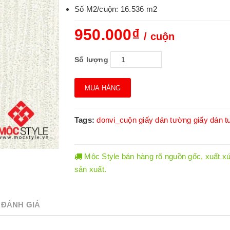
Số M2/cuộn: 16.536 m2
950.000₫
/ cuộn
Số lượng
MUA HÀNG
Tags:
donvi_cuộn
giấy dán tường
giấy dán t
Mộc Style bán hàng rõ nguồn gốc, xuất xứ.
sản xuất.
ĐÁNH GIÁ