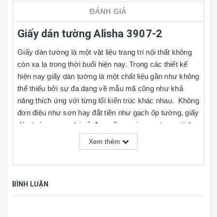
ĐÁNH GIÁ
Giấy dán tường Alisha 3907-2
Giấy dán tường là một vật liệu trang trí nội thất không
còn xa lạ trong thời buổi hiện nay. Trong các thiết kế
hiện nay giấy dán tường là một chất liệu gần như không
thể thiếu bởi sự đa dạng về mẫu mã cũng như khả
năng thích ứng với từng lối kiến trúc khác nhau. Không
đơn điệu như sơn hay đắt tiền như gạch ốp tường, giấy
dán tường mang lại vẻ đẹp mềm mại, sang trọng, tinh
tế và rất đa dạng về kiểu mẫu cho người dùng lựa
Xem thêm
chọn, đồng thời giá cả cũng rất phải chăng. Cùng với
đó người dùng có thể tự do phối hợp theo ý thích hoặc
nhu cầu sử dụng của mình tại nhiều mảng tường khác
BÌNH LUẬN
nhau trong căn phòng.
Đặc tính của Giấy Dán Tường - Tranh Dán Tường
Hàn Quốc: