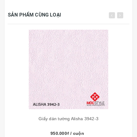
Bề mặt p
hủ clemastic
SẢN PHẨM CÙNG LOẠI
Không phai mầu bạc mầu.
Chống thấm, chống rêu mốc.
Chống trầy xước
Dễ dàng cọ rửa bề mặt bằng xà phòng, nước, khăn
ướt.
Khả năng chịu kiềm, axit
Thân thiện với môi trường, khí hậu,không độc hại
Tiết kiệm nguyên liệu
Thi công nhanh gọn, sạch sẽ
Độ bám dính cao với keo khi thi công riêng
Giấy dán tường Alisha 3942-3
950.000₫
/ cuộn