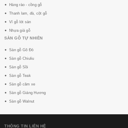
Hàng rào - cồng gỗ
Thanh lam, đà, cột gỗ
Vỉ gỗ lót sàn
Nhựa giả gỗ
SÀN GỖ TỰ NHIÊN
Sàn gỗ Gõ Đỏ
Sàn gỗ Chiuliu
Sàn gỗ Sồi
Sàn gỗ Teak
Sàn gỗ căm xe
Sàn gỗ Giáng Hương
Sàn gỗ Walnut
THÔNG TIN LIÊN HỆ