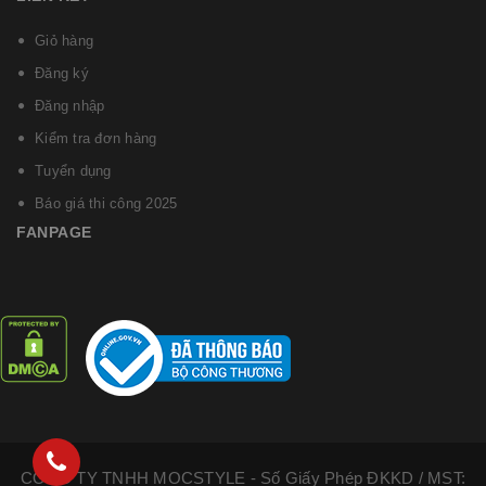
Giỏ hàng
Đăng ký
Đăng nhập
Kiểm tra đơn hàng
Tuyển dụng
Báo giá thi công 2025
FANPAGE
CÔNG TY TNHH MOCSTYLE - Số Giấy Phép ĐKKD / MST: